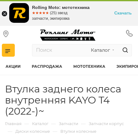
Rolling Moto: мототехника
Скачать
☆☆☆☆☆
★★★★★
(25) звезд
запчасти, экипировка
Каталог
АКЦИИ
РАСПРОДАЖА
МОТОТЕХНИКА
ЭКИПИРО
Втулка заднего колеса
внутренняя KAYO T4
(2022-)~
—
—
—
Главная
Каталог
Запчасти
Запчасти корпус
—
—
Диски колесные
Втулки колесные