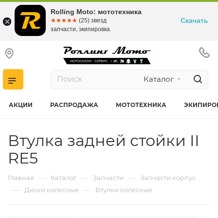
Rolling Moto: мототехника
Скачать
☆☆☆☆☆
★★★★★
(25) звезд
запчасти, экипировка
Каталог
АКЦИИ
РАСПРОДАЖА
МОТОТЕХНИКА
ЭКИПИРО
Втулка задней стойки II
RE5
—
—
—
Главная
Каталог
Запчасти
Запчасти корпус
—
—
Диски колесные
Втулки колесные