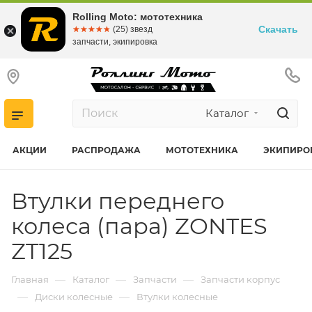
Rolling Moto: мототехника
Скачать
☆☆☆☆☆
★★★★★
(25) звезд
запчасти, экипировка
Каталог
АКЦИИ
РАСПРОДАЖА
МОТОТЕХНИКА
ЭКИПИРО
Втулки переднего
колеса (пара) ZONTES
ZT125
—
—
—
Главная
Каталог
Запчасти
Запчасти корпус
—
—
Диски колесные
Втулки колесные