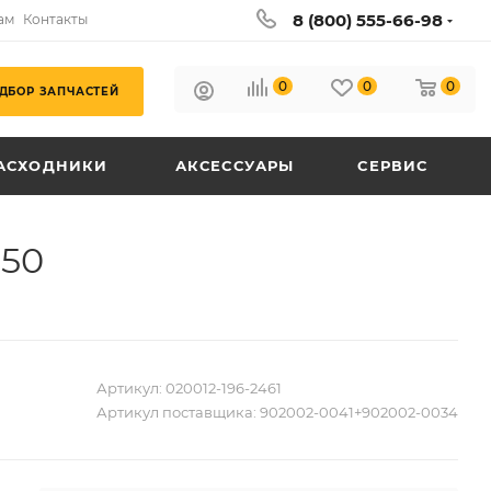
8 (800) 555-66-98
ам
Контакты
0
0
0
ДБОР ЗАПЧАСТЕЙ
АСХОДНИКИ
АКСЕССУАРЫ
СЕРВИС
250
Артикул:
020012-196-2461
Артикул поставщика:
902002-0041+902002-0034