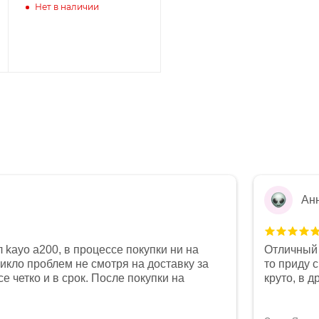
Нет в наличии
Ан
 kayo a200, в процессе покупки ни на
Отличный 
никло проблем не смотря на доставку за
то приду 
е четко и в срок. После покупки на
круто, в 
был 0, при этом представители магазина
все чеки 
связи и в итоге проблема была решена.
поставил