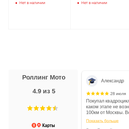
Нет в наличии
Нет в наличии
Роллинг Мото
Александр
4.9 из 5
28 июля
 в магазине чисто, цены везде
Покупал квадроцикл
огут. Не понравились условия
каком этапе не воз
предоплата и дают только на год)
100км от Москвы. Вс
ают что человек купит и
спидометре всегда 
Показать больше
некому.
постоянно были на 