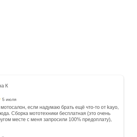
на К
5 июля
мотосалон, если надумаю брать ещё что-то от kayo,
сюда. Сборка мототехники бесплатная (это очень
другом месте с меня запросили 100% предоплату),
и документы выдали. Брала технику с ПТС, на учёт
а вообще без проблем. Менеджеру Юлии большое