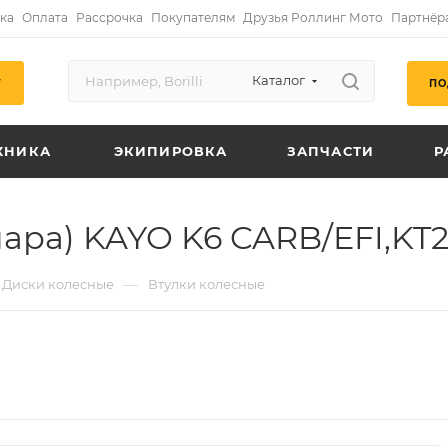
ка
Оплата
Рассрочка
Покупателям
Друзья Роллинг Мото
Партнёр
Каталог
ПО
Г
ХНИКА
ЭКИПИРОВКА
ЗАПЧАСТИ
Р
пара) KAYO K6 CARB/EFI,KT
—
Диски колесные
Втулки колесные