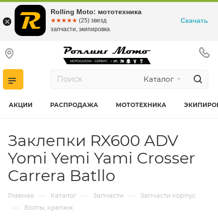
Rolling Moto: мототехника
Скачать
☆☆☆☆☆
★★★★★
(25) звезд
запчасти, экипировка
Каталог
АКЦИИ
РАСПРОДАЖА
МОТОТЕХНИКА
ЭКИПИРО
Заклепки RX600 ADV
Yomi Yemi Yami Crosser
Carrera Batllo
—
—
—
Главная
Каталог
Запчасти
Запчасти корпус
—
Болты, крепеж