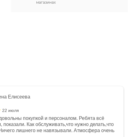
магазинах
ена Елисеева
22 июля
довольны покупкой и персоналом. Ребята всё
, показали. Как обслуживать,что нужно делать,что
Ничего лишнего не навязывали. Атмосфера очень
я, помогли с доставкой. Сам аппарат так же