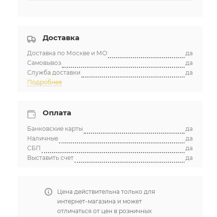
Доставка
Доставка по Москве и МО
да
Самовывоз
да
Служба доставки
да
Подробнее
Оплата
Банковские карты
да
Наличные
да
СБП
да
Выставить счет
да
Цена действительна только для
интернет-магазина и может
отличаться от цен в розничных