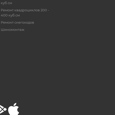
куб.см
Ремонт квадроциклов 200 -
400 куб.см
Ремонт снегоходов
Шиномонтаж