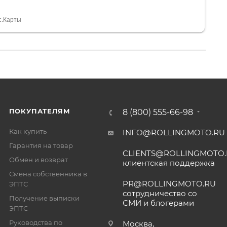
 устроил нас, нашли именно то, что хотел P. S
спасибо Дмитрию, за клиентоориентированность и
с.Карты
ПОКУПАТЕЛЯМ
8 (800) 555-66-98
Как купить
INFO@ROLLINGMOTO.RU
Гарантия на товар
CLIENTS@ROLLINGMOTO
Обмен и возврат
клиентская поддержка
Смена собственника в
PR@ROLLINGMOTO.RU
ЭПТС
сотрудничество со
Получение выписки
СМИ и блогерами
ЭПТС
Руководства по
Москва,