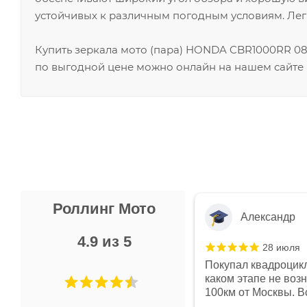
устойчивых к различным погодным условиям. Лег
Купить зеркала мото (пара) HONDA CBR1000RR 0
по выгодной цене можно онлайн на нашем сайте 
Роллинг Мото
Александр
4.9 из 5
28 июля
 в магазине чисто, цены везде
Покупал квадроцикл
огут. Не понравились условия
каком этапе не воз
предоплата и дают только на год)
100км от Москвы. Вс
ают что человек купит и
спидометре всегда 