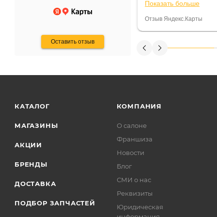
Показать больше
некому.
постоянно были на 
Считаю, что это гов
Отзыв Яндекс.Карты
получения денег, ч
Оставить отзыв
КАТАЛОГ
КОМПАНИЯ
МАГАЗИНЫ
О салоне
Франшиза
АКЦИИ
Новости
БРЕНДЫ
Блог
СМИ о нас
ДОСТАВКА
Реквизиты
ПОДБОР ЗАПЧАСТЕЙ
Юридическая
информация