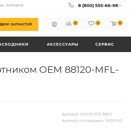
8 (800) 555-66-98
ам
Контакты
0
0
0
ДБОР ЗАПЧАСТЕЙ
АСХОДНИКИ
АКСЕССУАРЫ
СЕРВИС
ротником OEM 88120-MFL-
Артикул:
010015-573-3803
Артикул поставщика:
YS2F040