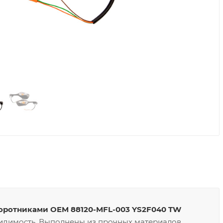
воротниками OEM 88120-MFL-003 YS2F040 TW
идимость. Выполнены из прочных материалов,