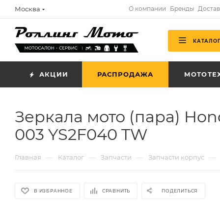
Москва
О компании
Бренды
Достав
КАТАЛО
АКЦИИ
РАСПРОДАЖА
МОТОТЕ
Зеркала мото (пара) Ho
003 YS2F040 TW
—
—
—
—
Главная
Каталог
Запчасти
Запчасти корпус
В ИЗБРАННОЕ
СРАВНИТЬ
ПОДЕЛИТЬСЯ