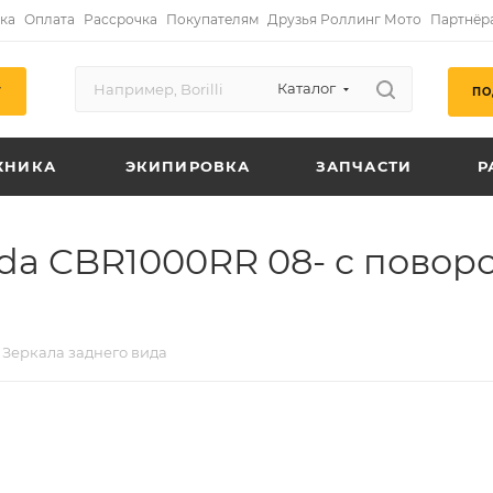
ка
Оплата
Рассрочка
Покупателям
Друзья Роллинг Мото
Партнёр
Каталог
ПО
Г
ХНИКА
ЭКИПИРОВКА
ЗАПЧАСТИ
Р
nda CBR1000RR 08- с пово
Зеркала заднего вида