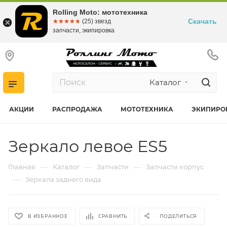
Rolling Moto: мототехника
Скачать
☆☆☆☆☆
★★★★★
(25) звезд
запчасти, экипировка
Каталог
АКЦИИ
РАСПРОДАЖА
МОТОТЕХНИКА
ЭКИПИРО
Зеркало левое ES5
—
—
—
Главная
Каталог
Запчасти
Запчасти корпус
—
Зеркала заднего вида
В ИЗБРАННОЕ
СРАВНИТЬ
ПОДЕЛИТЬСЯ