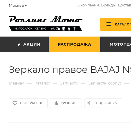
Москва
О компании
Бренды
Достав
КАТАЛО
АКЦИИ
РАСПРОДАЖА
МОТОТЕ
Зеркало правое BAJAJ 
—
—
—
—
Главная
Каталог
Запчасти
Запчасти корпус
В ИЗБРАННОЕ
СРАВНИТЬ
ПОДЕЛИТЬСЯ