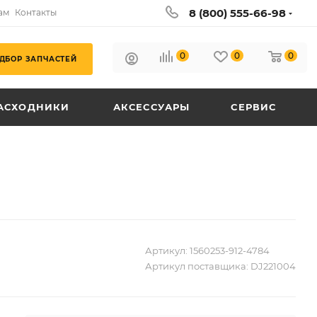
8 (800) 555-66-98
ам
Контакты
0
0
0
ДБОР ЗАПЧАСТЕЙ
АСХОДНИКИ
АКСЕССУАРЫ
СЕРВИС
Артикул:
1560253-912-4784
Артикул поставщика:
DJ221004