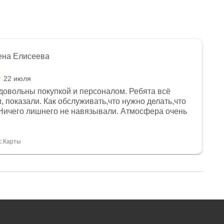
ена Елисеева
22 июля
довольны покупкой и персоналом. Ребята всё
, показали. Как обслуживать,что нужно делать,что
Ничего лишнего не навязывали. Атмосфера очень
я, помогли с доставкой. Сам аппарат так же
 устроил нас, нашли именно то, что хотел P. S
спасибо Дмитрию, за клиентоориентированность и
с.Карты