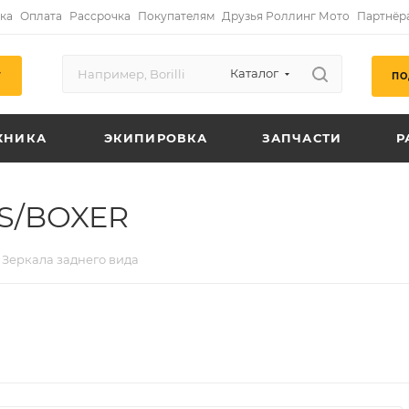
ка
Оплата
Рассрочка
Покупателям
Друзья Роллинг Мото
Партнёр
Каталог
ПО
Г
ХНИКА
ЭКИПИРОВКА
ЗАПЧАСТИ
Р
NS/BOXER
Зеркала заднего вида