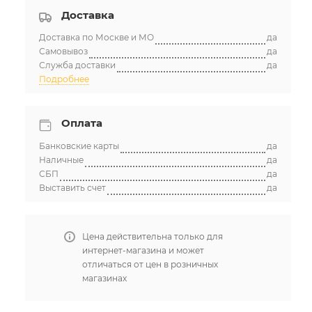
Доставка
Доставка по Москве и МО
да
Самовывоз
да
Служба доставки
да
Подробнее
Оплата
Банковские карты
да
Наличные
да
СБП
да
Выставить счет
да
Цена действительна только для
интернет-магазина и может
отличаться от цен в розничных
магазинах