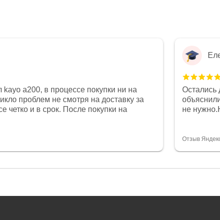
Ел
 kayo a200, в процессе покупки ни на
Остались 
никло проблем не смотря на доставку за
объяснили
е четко и в срок. После покупки на
не нужно.
был 0, при этом представители магазина
комфортна
связи и в итоге проблема была решена.
полностью
орит о небезразличии к клиенту после
огромное 
Отзыв Яндек
то на сегодняшний день редкость.
терпение