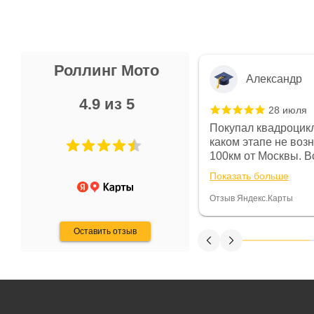
Роллинг Мото
Александр
4.9 из 5
28 июля
 в магазине чисто, цены везде
Покупал квадроцикл
огут. Не понравились условия
каком этапе не воз
предоплата и дают только на год)
100км от Москвы. Вс
ают что человек купит и
спидометре всегда 
Показать больше
некому.
постоянно были на 
Считаю, что это гов
Отзыв Яндекс.Карты
получения денег, ч
Оставить отзыв