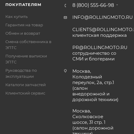
ПОКУПАТЕЛЯМ
8 (800) 555-66-98
Как купить
INFO@ROLLINGMOTO.RU
Гарантия на товар
CLIENTS@ROLLINGMOTO
Обмен и возврат
клиентская поддержка
Смена собственника в
PR@ROLLINGMOTO.RU
ЭПТС
сотрудничество со
Получение выписки
СМИ и блогерами
ЭПТС
Руководства по
Москва,
эксплуатации
Колодезный
переулок, 2а, стр.1
Каталоги запчастей
(салон
Клиентский сервис
внедорожной и
дорожной техники)
Москва,
Сколковское
шоссе, 31 стр. 1
(салон дорожной
техники)