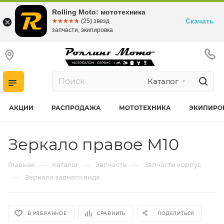
Rolling Moto: мототехника
Скачать
☆☆☆☆☆
★★★★★
(25) звезд
запчасти, экипировка
Каталог
АКЦИИ
РАСПРОДАЖА
МОТОТЕХНИКА
ЭКИПИРО
Зеркало правое М10
—
—
—
Главная
Каталог
Запчасти
Запчасти корпус
—
Зеркала заднего вида
В ИЗБРАННОЕ
СРАВНИТЬ
ПОДЕЛИТЬСЯ