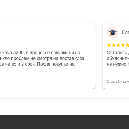
Ел
 kayo a200, в процессе покупки ни на
Остались 
никло проблем не смотря на доставку за
объяснили
е четко и в срок. После покупки на
не нужно.
был 0, при этом представители магазина
комфортна
связи и в итоге проблема была решена.
полностью
орит о небезразличии к клиенту после
огромное 
Отзыв Яндек
то на сегодняшний день редкость.
терпение