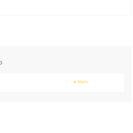
о
Мало