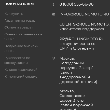
ПОКУПАТЕЛЯМ
8 (800) 555-66-98
Как купить
INFO@ROLLINGMOTO.RU
Гарантия на товар
CLIENTS@ROLLINGMOTO
Обмен и возврат
клиентская поддержка
Смена собственника в
PR@ROLLINGMOTO.RU
ЭПТС
сотрудничество со
Получение выписки
СМИ и блогерами
ЭПТС
Руководства по
Москва,
эксплуатации
Колодезный
переулок, 2а, стр.1
Каталоги запчастей
(салон
Клиентский сервис
внедорожной и
дорожной техники)
Москва,
Сколковское
шоссе, 31 стр. 1
(салон дорожной
техники)