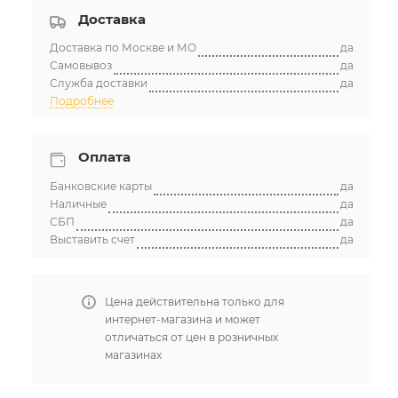
Доставка
Доставка по Москве и МО
да
Самовывоз
да
Служба доставки
да
Подробнее
Оплата
Банковские карты
да
Наличные
да
СБП
да
Выставить счет
да
Цена действительна только для
интернет-магазина и может
отличаться от цен в розничных
магазинах