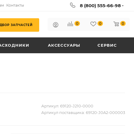
8 (800) 555-66-98
ам
Контакты
0
0
0
ДБОР ЗАПЧАСТЕЙ
АСХОДНИКИ
АКСЕССУАРЫ
СЕРВИС
Артикул:
69120-J210-0000
Артикул поставщика:
69120-J0A2-000003