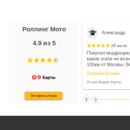
Роллинг Мото
Александр
4.9 из 5
28 июля
 в магазине чисто, цены везде
Покупал квадроцикл
огут. Не понравились условия
каком этапе не воз
предоплата и дают только на год)
100км от Москвы. Вс
ают что человек купит и
спидометре всегда 
Показать больше
некому.
постоянно были на 
Считаю, что это гов
Отзыв Яндекс.Карты
получения денег, ч
Оставить отзыв