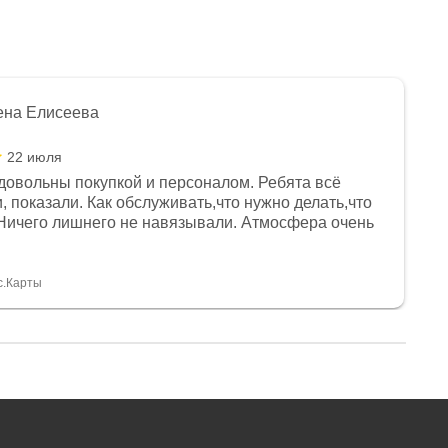
ена Елисеева
22 июля
довольны покупкой и персоналом. Ребята всё
, показали. Как обслуживать,что нужно делать,что
Ничего лишнего не навязывали. Атмосфера очень
я, помогли с доставкой. Сам аппарат так же
 устроил нас, нашли именно то, что хотел P. S
спасибо Дмитрию, за клиентоориентированность и
с.Карты