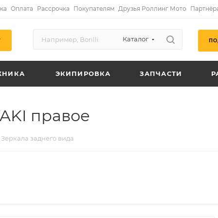
ка
Оплата
Рассрочка
Покупателям
Друзья Роллинг Мото
Партнёр
Каталог
ПО
Г
ХНИКА
ЭКИПИРОВКА
ЗАПЧАСТИ
Р
TAKI правое
Зеркала заднего вида