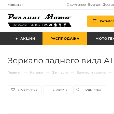
Москва
О компании
Бренды
Достав
КАТАЛО
АКЦИИ
РАСПРОДАЖА
МОТОТЕ
Зеркало заднего вида A
—
—
—
—
Главная
Каталог
Запчасти
Запчасти корпус
В ИЗБРАННОЕ
СРАВНИТЬ
ПОДЕЛИТЬСЯ