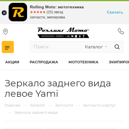
Rolling Moto: мототехника
Скачать
☆☆☆☆☆
★★★★★
(25) звезд
запчасти, экипировка
Каталог
АКЦИИ
РАСПРОДАЖА
МОТОТЕХНИКА
ЭКИПИРО
Зеркало заднего вида
левое Yami
—
—
—
Главная
Каталог
Запчасти
Запчасти корпус
—
Зеркала заднего вида