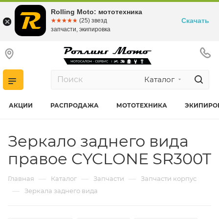
Rolling Moto: мототехника
Скачать
☆☆☆☆☆
★★★★★
(25) звезд
запчасти, экипировка
Каталог
АКЦИИ
РАСПРОДАЖА
МОТОТЕХНИКА
ЭКИПИРО
Зеркало заднего вида
правое CYCLONE SR300T
—
—
—
Главная
Каталог
Запчасти
Запчасти корпус
—
Зеркала заднего вида