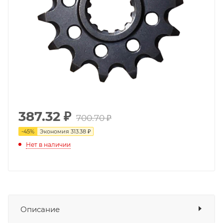
387.32
₽
700.70 ₽
-
45
%
Экономия
313.38 ₽
Нет в наличии
Описание