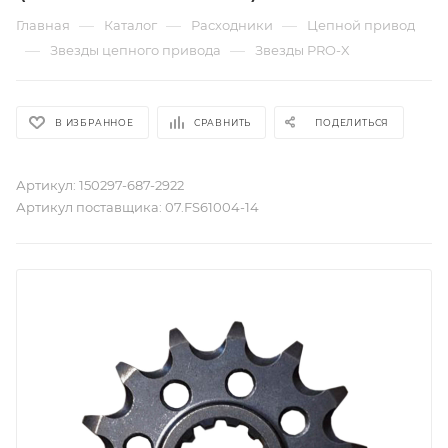
—
—
—
Главная
Каталог
Расходники
Цепной привод
—
—
Звезды цепного привода
Звезды PRO-X
В ИЗБРАННОЕ
СРАВНИТЬ
ПОДЕЛИТЬСЯ
Артикул:
150297-687-2922
Артикул поставщика:
07.FS61004-14