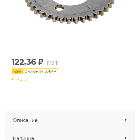
122.36
₽
173 ₽
-
29
%
Экономия
50.64 ₽
Мало
Описание
Звёздочка привода распредвала KAYO
Показать описание
Наличие