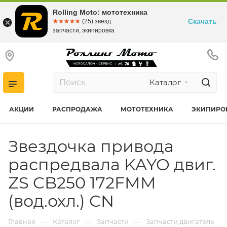
Rolling Moto: мототехника
Скачать
☆☆☆☆☆
★★★★★
(25) звезд
запчасти, экипировка
Каталог
АКЦИИ
РАСПРОДАЖА
МОТОТЕХНИКА
ЭКИПИРО
Звездочка привода
распредвала KAYO двиг.
ZS CB250 172FMM
(вод.охл.) CN
—
—
—
Главная
Каталог
Запчасти
Запчасти двигатель