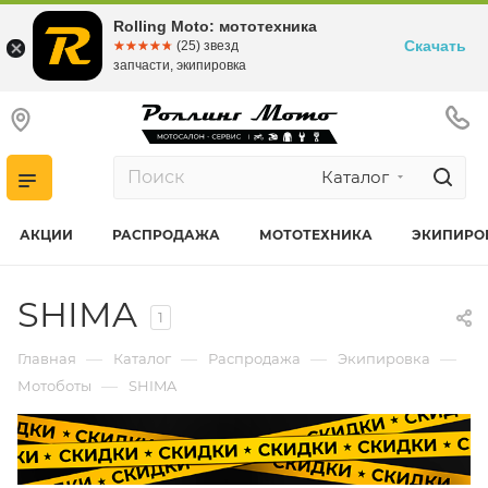
Rolling Moto: мототехника
Скачать
☆☆☆☆☆
★★★★★
(25) звезд
запчасти, экипировка
Каталог
АКЦИИ
РАСПРОДАЖА
МОТОТЕХНИКА
ЭКИПИРО
SHIMA
1
—
—
—
—
Главная
Каталог
Распродажа
Экипировка
—
Мотоботы
SHIMA