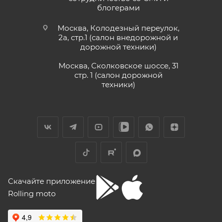
онлайн. Заказали нулевое ТО, доставка
блогерами
Показать больше
быстрая, салон рекомендую.
Отзыв Яндекс.Карты
Москва, Колодезный переулок,
2а, стр.1 (салон внедорожной и
дорожной техники)
Vika Lovika
Москва, Сколковское шоссе, 31
стр. 1 (салон дорожной
9 июня
техники)
Хорошее пространство. Если один
специалист отходит, сразу подхватывает
другой.
Отзыв Яндекс.Карты
Yngvar Heidelmann
Скачайте приложение
Rolling moto
12 мая
Купил машину 2025 года, движок 172FMM-
5, по информации от производителя -- 250