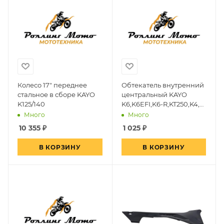
Колесо 17" переднее
Обтекатель внутренний
стальное в сборе KAYO
центральный KAYO
K125/140
K6,K6EFI,K6-R,KT250,K4,
(2022-)
Много
Много
10 355
₽
1 025
₽
В КОРЗИНУ
В КОРЗИНУ