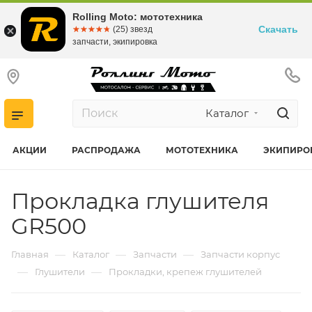
Rolling Moto: мототехника
Скачать
☆☆☆☆☆
★★★★★
(25) звезд
запчасти, экипировка
Каталог
АКЦИИ
РАСПРОДАЖА
МОТОТЕХНИКА
ЭКИПИРО
Прокладка глушителя
GR500
—
—
—
Главная
Каталог
Запчасти
Запчасти корпус
—
—
Глушители
Прокладки, крепеж глушителей