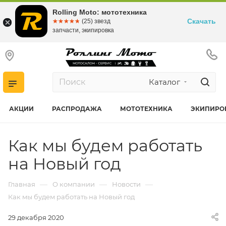
Rolling Moto: мототехника
Скачать
☆☆☆☆☆
★★★★★
(25) звезд
запчасти, экипировка
Каталог
АКЦИИ
РАСПРОДАЖА
МОТОТЕХНИКА
ЭКИПИРО
Как мы будем работать
на Новый год
—
—
—
Главная
О компании
Новости
Как мы будем работать на Новый год
29 декабря 2020