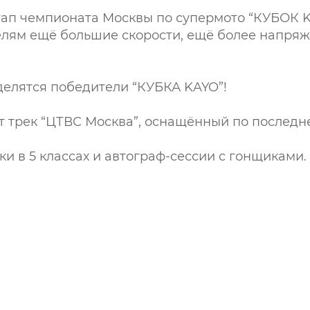
тап чемпионата Москвы по супермото “КУБОК K
елям ещё большие скорости, ещё более напря
делятся победители “КУБКА KAYO”!
ет трек “ЦТВС Москва”, оснащённый по последне
 в 5 классах и автограф-сессии с гонщиками.