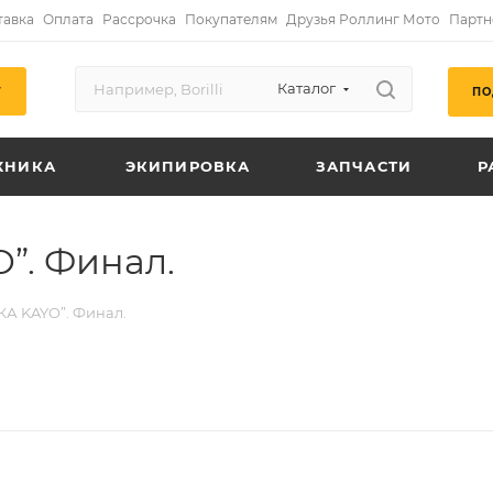
тавка
Оплата
Рассрочка
Покупателям
Друзья Роллинг Мото
Партн
Каталог
ПО
Г
ХНИКА
ЭКИПИРОВКА
ЗАПЧАСТИ
Р
”. Финал.
КА KAYO”. Финал.