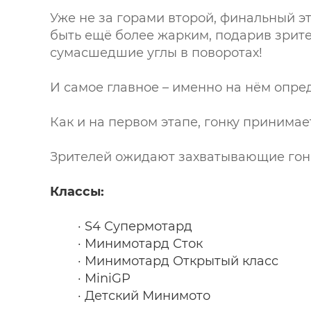
Уже не за горами второй, финальный э
быть ещё более жарким, подарив зрит
сумасшедшие углы в поворотах!
И самое главное – именно на нём опре
Как и на первом этапе, гонку принима
Зрителей ожидают захватывающие гонки
Классы:
· S4 Супермотард
· Минимотард Сток
· Минимотард Открытый класс
· MiniGP
· Детский Минимото