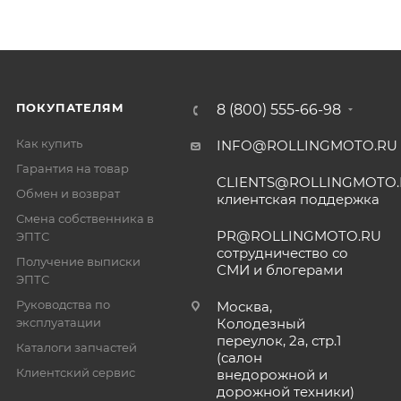
ПОКУПАТЕЛЯМ
8 (800) 555-66-98
Как купить
INFO@ROLLINGMOTO.RU
Гарантия на товар
CLIENTS@ROLLINGMOTO
Обмен и возврат
клиентская поддержка
Смена собственника в
PR@ROLLINGMOTO.RU
ЭПТС
сотрудничество со
Получение выписки
СМИ и блогерами
ЭПТС
Руководства по
Москва,
эксплуатации
Колодезный
переулок, 2а, стр.1
Каталоги запчастей
(салон
Клиентский сервис
внедорожной и
дорожной техники)