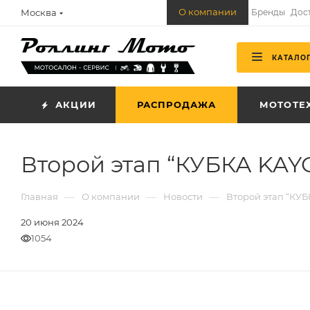
О компании
Москва
Бренды
Дос
КАТАЛО
АКЦИИ
РАСПРОДАЖА
МОТОТЕ
Второй этап “КУБКА KAYO
—
—
—
Главная
О компании
Новости
Второй этап “КУБ
20 июня 2024
1054