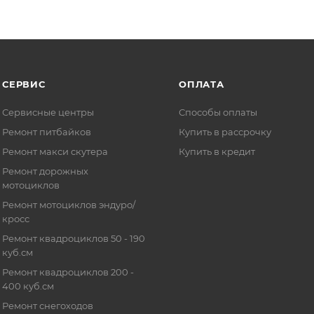
СЕРВИС
ОПЛАТА
Сервисные центры
Способы оплаты
Ремонт питбайков
Купить в рассрочку
Ремонт макси скутера
Купить в кредит
Ремонт дорожных
мотоциклов
Ремонт мотоциклов эндуро/
кросс
Ремонт квадроциклов 50 - 190
куб.см
Ремонт квадроциклов 200 -
400 куб.см
Ремонт снегоходов