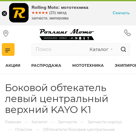
Rolling Moto: мототехника
Скачать
☆☆☆☆☆
★★★★★
(25) звезд
запчасти, экипировка
Каталог
АКЦИИ
РАСПРОДАЖА
МОТОТЕХНИКА
ЭКИПИРО
Боковой обтекатель
левый центральный
верхний KAYO K1
—
—
—
Главная
Каталог
Запчасти
Запчасти корпус
—
—
Пластик
Обтекатели боковые центральные