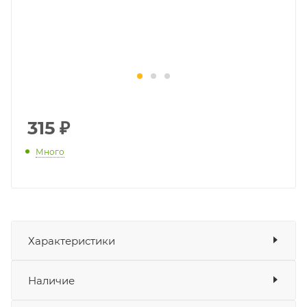
315
₽
Много
Характеристики
Показать характеристики
Наличие
Подходит для