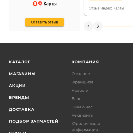
некому.
постоянно были на 
Считаю, что это гов
Отзыв Яндекс.Карты
получения денег, ч
Оставить отзыв
КАТАЛОГ
КОМПАНИЯ
МАГАЗИНЫ
О салоне
Франшиза
АКЦИИ
Новости
БРЕНДЫ
Блог
СМИ о нас
ДОСТАВКА
Реквизиты
ПОДБОР ЗАПЧАСТЕЙ
Юридическая
информация
СТАТЬИ