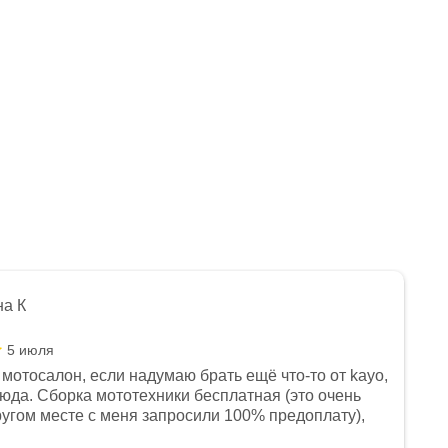
на К
5 июля
мотосалон, если надумаю брать ещё что-то от kayo,
сюда. Сборка мототехники бесплатная (это очень
другом месте с меня запросили 100% предоплату),
и документы выдали. Брала технику с ПТС, на учёт