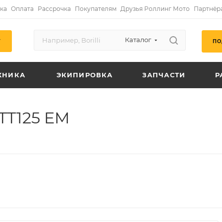
ка
Оплата
Рассрочка
Покупателям
Друзья Роллинг Мото
Партнёр
Каталог
ПО
Г
ХНИКА
ЭКИПИРОВКА
ЗАПЧАСТИ
Р
TT125 EM