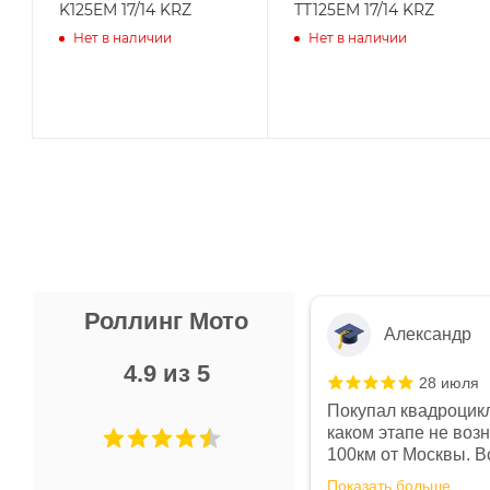
K125EM 17/14 KRZ
TT125EM 17/14 KRZ
Нет в наличии
Нет в наличии
Роллинг Мото
Александр
4.9 из 5
28 июля
 в магазине чисто, цены везде
Покупал квадроцикл
огут. Не понравились условия
каком этапе не воз
предоплата и дают только на год)
100км от Москвы. Вс
ают что человек купит и
спидометре всегда 
Показать больше