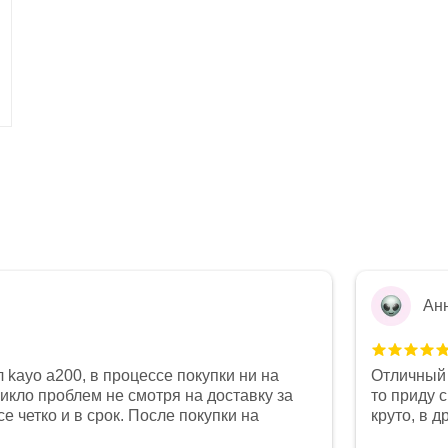
Ан
 kayo a200, в процессе покупки ни на
Отличный 
никло проблем не смотря на доставку за
то приду 
е четко и в срок. После покупки на
круто, в 
был 0, при этом представители магазина
все чеки 