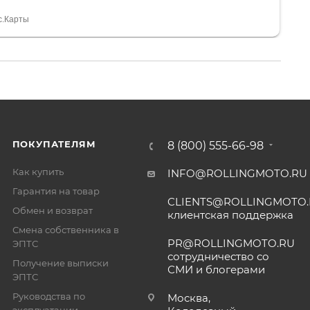
а вообще без проблем. Менеджеру Юлии большое
тдельное, всегда на связи, очень детально всё
с.Карты
. 👍
ПОКУПАТЕЛЯМ
8 (800) 555-66-98
Как купить
INFO@ROLLINGMOTO.RU
Гарантия на товар
CLIENTS@ROLLINGMOTO
Обмен и возврат
клиентская поддержка
Смена собственника в
PR@ROLLINGMOTO.RU
ЭПТС
сотрудничество со
Получение выписки
СМИ и блогерами
ЭПТС
Руководства по
Москва,
эксплуатации