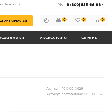
8 (800) 555-66-98
ам
Контакты
0
0
0
ДБОР ЗАПЧАСТЕЙ
АСХОДНИКИ
АКСЕССУАРЫ
СЕРВИС
Артикул:
101000-0626
Артикул поставщика:
101000-0626