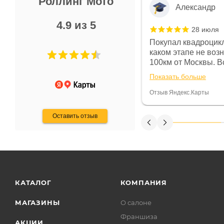
Роллинг Мото
Александр
4.9 из 5
28 июля
 в магазине чисто, цены везде
Покупал квадроцикл
огут. Не понравились условия
каком этапе не воз
предоплата и дают только на год)
100км от Москвы. Вс
ают что человек купит и
спидометре всегда 
Показать больше
некому.
постоянно были на 
Считаю, что это гов
Отзыв Яндекс.Карты
получения денег, ч
Оставить отзыв
КАТАЛОГ
КОМПАНИЯ
МАГАЗИНЫ
О салоне
Франшиза
АКЦИИ