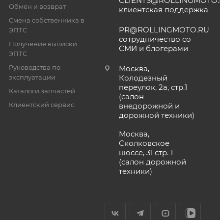
CLIENTS@ROLLINGMOTO
Обмен и возврат
клиентская поддержка
Смена собственника в
PR@ROLLINGMOTO.RU
ЭПТС
сотрудничество со
Получение выписки
СМИ и блогерами
ЭПТС
Руководства по
Москва,
эксплуатации
Колодезный
переулок, 2а, стр.1
Каталоги запчастей
(салон
Клиентский сервис
внедорожной и
дорожной техники)
Москва,
Сколковское
шоссе, 31 стр. 1
(салон дорожной
техники)