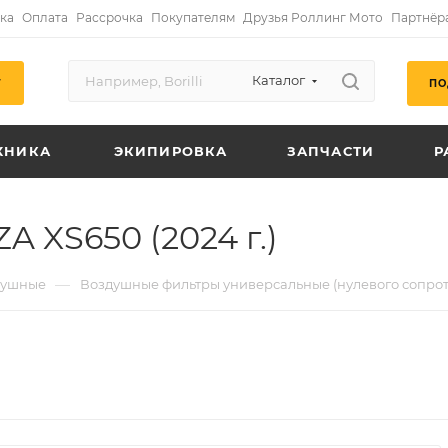
ка
Оплата
Рассрочка
Покупателям
Друзья Роллинг Мото
Партнёр
Каталог
ПО
Г
ХНИКА
ЭКИПИРОВКА
ЗАПЧАСТИ
Р
 XS650 (2024 г.)
—
душные
Воздушные фильтры универсальные (нулевого сопро