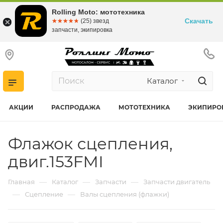
Rolling Moto: мототехника
Скачать
☆☆☆☆☆
★★★★★
(25) звезд
запчасти, экипировка
Каталог
АКЦИИ
РАСПРОДАЖА
МОТОТЕХНИКА
ЭКИПИРО
Флажок сцепления,
двиг.153FMI
—
—
—
Главная
Каталог
Запчасти
Запчасти двигатель
—
—
Сцепление
Валы сцепления (флажки)