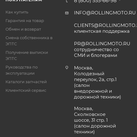
8 (800) 555-66-98
Как купить
INFO@ROLLINGMOTO.RU
Гарантия на товар
CLIENTS@ROLLINGMOTO
Обмен и возврат
клиентская поддержка
Смена собственника в
PR@ROLLINGMOTO.RU
ЭПТС
сотрудничество со
Получение выписки
СМИ и блогерами
ЭПТС
Руководства по
Москва,
эксплуатации
Колодезный
переулок, 2а, стр.1
Каталоги запчастей
(салон
Клиентский сервис
внедорожной и
дорожной техники)
Москва,
Сколковское
шоссе, 31 стр. 1
(салон дорожной
техники)