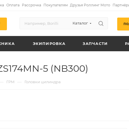
ка
Оплата
Рассрочка
Покупателям
Друзья Роллинг Мото
Партнёр
Каталог
ПО
Г
ХНИКА
ЭКИПИРОВКА
ЗАПЧАСТИ
Р
ZS174MN-5 (NB300)
—
—
ГРМ
Головки цилиндра