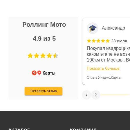
Роллинг Мото
Александр
4.9 из 5
28 июля
 в магазине чисто, цены везде
Покупал квадроцикл
огут. Не понравились условия
каком этапе не воз
предоплата и дают только на год)
100км от Москвы. Вс
ают что человек купит и
спидометре всегда 
Показать больше
некому.
постоянно были на 
Считаю, что это гов
Отзыв Яндекс.Карты
получения денег, ч
Оставить отзыв
КАТАЛОГ
КОМПАНИЯ