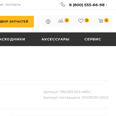
8 (800) 555-66-98
ам
Контакты
0
0
0
ДБОР ЗАПЧАСТЕЙ
АСХОДНИКИ
АКСЕССУАРЫ
СЕРВИС
Артикул:
1560293-945-4804
Артикул поставщика:
100130251-0002