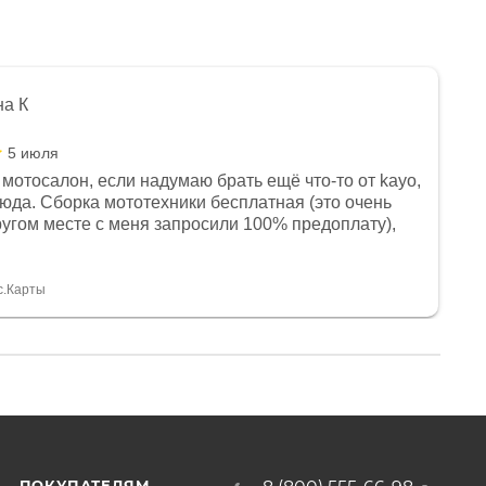
на К
5 июля
мотосалон, если надумаю брать ещё что-то от kayo,
сюда. Сборка мототехники бесплатная (это очень
другом месте с меня запросили 100% предоплату),
и документы выдали. Брала технику с ПТС, на учёт
а вообще без проблем. Менеджеру Юлии большое
тдельное, всегда на связи, очень детально всё
с.Карты
. 👍
ПОКУПАТЕЛЯМ