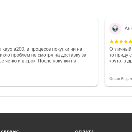
Ан
 kayo a200, в процессе покупки ни на
Отличный 
никло проблем не смотря на доставку за
то приду 
е четко и в срок. После покупки на
круто, в 
был 0, при этом представители магазина
все чеки 
связи и в итоге проблема была решена.
поставил
орит о небезразличии к клиенту после
спасибо о
Отзыв Яндек
то на сегодняшний день редкость.
объясняют
СЕРВИС
ОПЛАТА