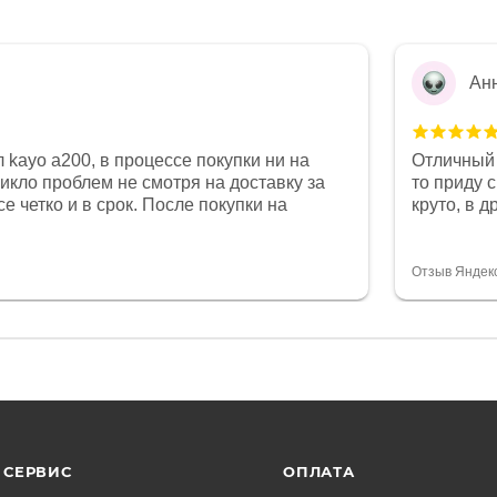
Ан
 kayo a200, в процессе покупки ни на
Отличный 
никло проблем не смотря на доставку за
то приду 
е четко и в срок. После покупки на
круто, в 
был 0, при этом представители магазина
все чеки 
связи и в итоге проблема была решена.
поставил
орит о небезразличии к клиенту после
спасибо о
Отзыв Яндек
то на сегодняшний день редкость.
объясняют
СЕРВИС
ОПЛАТА