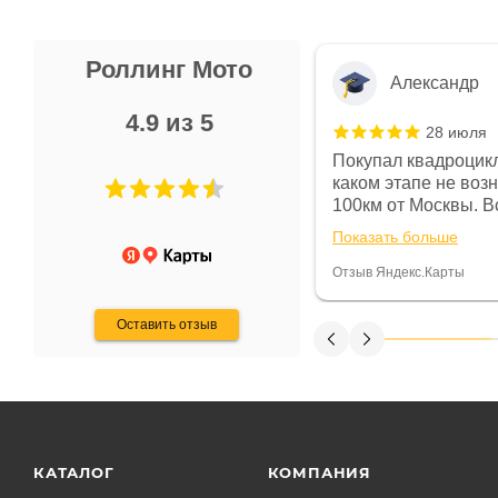
Роллинг Мото
Александр
4.9 из 5
28 июля
 в магазине чисто, цены везде
Покупал квадроцикл
огут. Не понравились условия
каком этапе не воз
предоплата и дают только на год)
100км от Москвы. Вс
ают что человек купит и
спидометре всегда 
Показать больше
некому.
постоянно были на 
Считаю, что это гов
Отзыв Яндекс.Карты
получения денег, ч
Оставить отзыв
КАТАЛОГ
КОМПАНИЯ