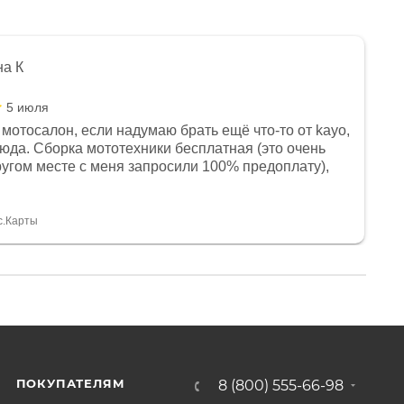
на К
5 июля
мотосалон, если надумаю брать ещё что-то от kayo,
сюда. Сборка мототехники бесплатная (это очень
другом месте с меня запросили 100% предоплату),
и документы выдали. Брала технику с ПТС, на учёт
а вообще без проблем. Менеджеру Юлии большое
тдельное, всегда на связи, очень детально всё
с.Карты
. 👍
ПОКУПАТЕЛЯМ
8 (800) 555-66-98