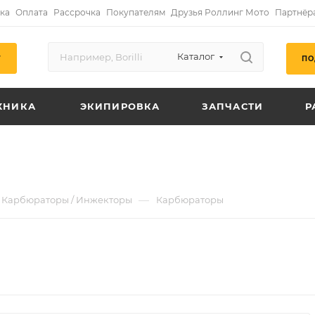
ка
Оплата
Рассрочка
Покупателям
Друзья Роллинг Мото
Партнёр
Каталог
ПО
Г
ХНИКА
ЭКИПИРОВКА
ЗАПЧАСТИ
Р
—
Карбюраторы / Инжекторы
Карбюраторы