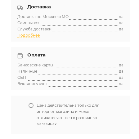
Доставка
Доставка по Москве и МО
да
Самовывоз
да
Служба доставки
да
Подробнее
Оплата
Банковские карты
да
Наличные
да
СБП
да
Выставить счет
да
Цена действительна только для
интернет-магазина и может
отличаться от цен в розничных
магазинах