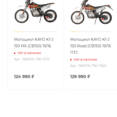
Мотоцикл KAYO K1-J
Мотоцикл KAYO K1-J
150 MX (CB150) 19/16
150 Road (CB150) 19/16
ПТС
Нет в наличии
Арт.: 1560574-790-1272
Нет в наличии
Арт.: 1560574-790-7623
124 990
₽
129 990
₽