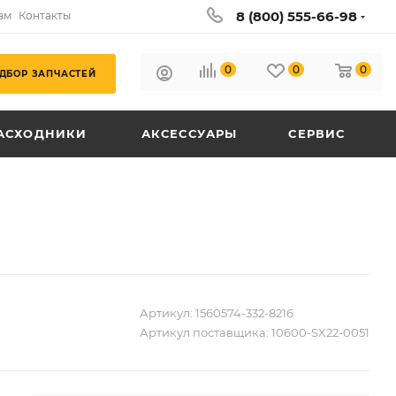
8 (800) 555-66-98
ам
Контакты
0
0
0
ДБОР ЗАПЧАСТЕЙ
АСХОДНИКИ
АКСЕССУАРЫ
СЕРВИС
Артикул:
1560574-332-8216
Артикул поставщика:
10600-SX22-0051