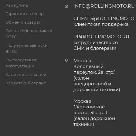
Как купить
INFO@ROLLINGMOTO.RU
Гарантия на товар
CLIENTS@ROLLINGMOTO
Обмен и возврат
клиентская поддержка
Смена собственника в
PR@ROLLINGMOTO.RU
ЭПТС
сотрудничество со
Получение выписки
СМИ и блогерами
ЭПТС
Руководства по
Москва,
эксплуатации
Колодезный
переулок, 2а, стр.1
Каталоги запчастей
(салон
Клиентский сервис
внедорожной и
дорожной техники)
Москва,
Сколковское
шоссе, 31 стр. 1
(салон дорожной
техники)