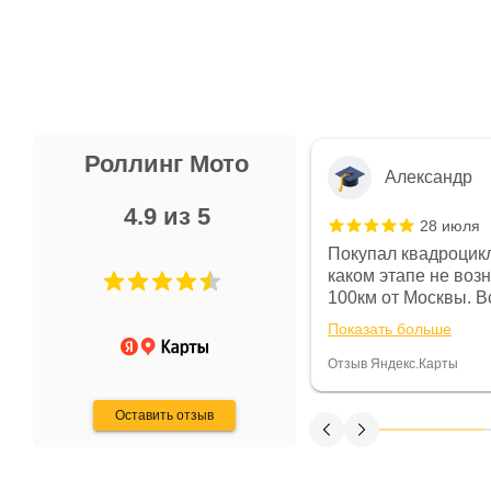
Роллинг Мото
Александр
4.9 из 5
28 июля
 в магазине чисто, цены везде
Покупал квадроцикл
огут. Не понравились условия
каком этапе не воз
предоплата и дают только на год)
100км от Москвы. Вс
ают что человек купит и
спидометре всегда 
Показать больше
некому.
постоянно были на 
Считаю, что это гов
Отзыв Яндекс.Карты
получения денег, ч
Оставить отзыв