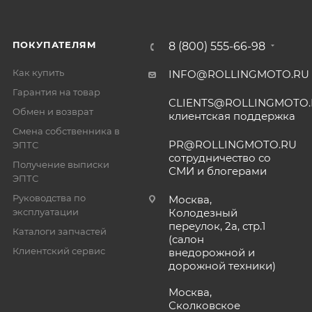
ПОКУПАТЕЛЯМ
8 (800) 555-66-98
Как купить
INFO@ROLLINGMOTO.RU
Гарантия на товар
CLIENTS@ROLLINGMOTO
Обмен и возврат
клиентская поддержка
Смена собственника в
PR@ROLLINGMOTO.RU
ЭПТС
сотрудничество со
Получение выписки
СМИ и блогерами
ЭПТС
Руководства по
Москва,
эксплуатации
Колодезный
переулок, 2а, стр.1
Каталоги запчастей
(салон
Клиентский сервис
внедорожной и
дорожной техники)
Москва,
Сколковское