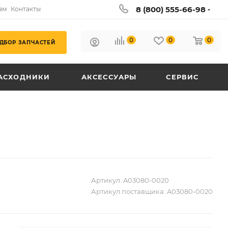
8 (800) 555-66-98
ам
Контакты
0
0
0
ДБОР ЗАПЧАСТЕЙ
АСХОДНИКИ
АКСЕССУАРЫ
СЕРВИС
Артикул:
A03080-0020
Артикул поставщика:
A03080-0020