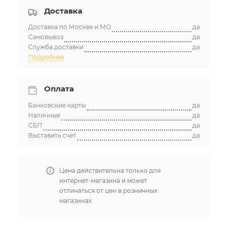
Доставка
Доставка по Москве и МО
да
Самовывоз
да
Служба доставки
да
Подробнее
Оплата
Банковские карты
да
Наличные
да
СБП
да
Выставить счет
да
Цена действительна только для
интернет-магазина и может
отличаться от цен в розничных
магазинах