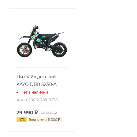
Питбайк детский
KAYO DBR SX50-A
Нет в наличии
Арт.: 020012-789-8278
29 990
₽
35 990
₽
-
17
%
Экономия
6 000
₽