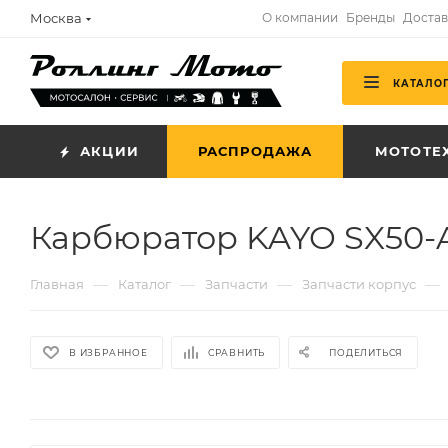
Москва
О компании
Бренды
Достав
КАТАЛО
АКЦИИ
РАСПРОДАЖА
МОТОТЕ
Карбюратор KAYO SX50-A
—
—
—
—
Главная
Каталог
Запчасти
Запчасти корпус
В ИЗБРАННОЕ
СРАВНИТЬ
ПОДЕЛИТЬСЯ