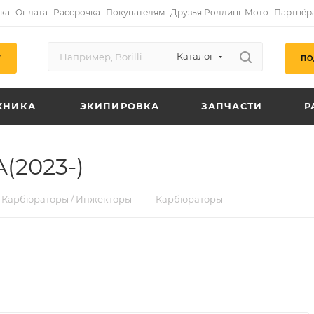
ка
Оплата
Рассрочка
Покупателям
Друзья Роллинг Мото
Партнёр
Каталог
ПО
Г
ХНИКА
ЭКИПИРОВКА
ЗАПЧАСТИ
Р
(2023-)
—
Карбюраторы / Инжекторы
Карбюраторы