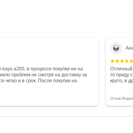
Ан
 kayo a200, в процессе покупки ни на
Отличный 
никло проблем не смотря на доставку за
то приду 
е четко и в срок. После покупки на
круто, в 
был 0, при этом представители магазина
все чеки 
связи и в итоге проблема была решена.
поставил
орит о небезразличии к клиенту после
спасибо о
Отзыв Яндек
то на сегодняшний день редкость.
объясняют