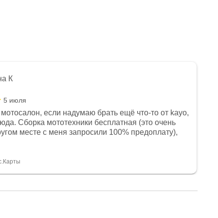
на К
5 июля
мотосалон, если надумаю брать ещё что-то от kayo,
сюда. Сборка мототехники бесплатная (это очень
другом месте с меня запросили 100% предоплату),
и документы выдали. Брала технику с ПТС, на учёт
а вообще без проблем. Менеджеру Юлии большое
тдельное, всегда на связи, очень детально всё
с.Карты
. 👍