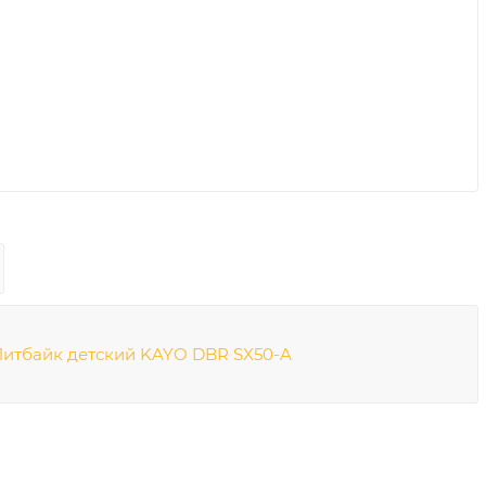
итбайк детский KAYO DBR SX50-A