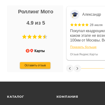
Роллинг Мото
Александр
4.9 из 5
28 июля
 в магазине чисто, цены везде
Покупал квадроцикл
огут. Не понравились условия
каком этапе не воз
предоплата и дают только на год)
100км от Москвы. Вс
ают что человек купит и
спидометре всегда 
Показать больше
некому.
постоянно были на 
Считаю, что это гов
Отзыв Яндекс.Карты
получения денег, ч
Оставить отзыв
КАТАЛОГ
КОМПАНИЯ