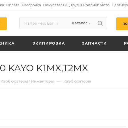
ка
Оплата
Рассрочка
Покупателям
Друзья Роллинг Мото
Партнёр
Каталог
ПО
Г
ХНИКА
ЭКИПИРОВКА
ЗАПЧАСТИ
Р
20 KAYO K1MX,T2MX
—
Карбюраторы / Инжекторы
Карбюраторы