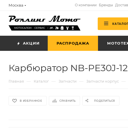
Москва
О компании
Бренды
Достав
КАТАЛО
АКЦИИ
РАСПРОДАЖА
МОТОТЕ
Карбюратор NB-PE30J-1
—
—
—
—
Главная
Каталог
Запчасти
Запчасти корпус
В ИЗБРАННОЕ
СРАВНИТЬ
ПОДЕЛИТЬСЯ