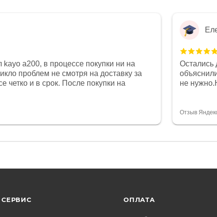
Ел
 kayo a200, в процессе покупки ни на
Остались 
никло проблем не смотря на доставку за
объяснили
е четко и в срок. После покупки на
не нужно.
был 0, при этом представители магазина
комфортна
связи и в итоге проблема была решена.
полностью
орит о небезразличии к клиенту после
огромное 
Отзыв Яндек
то на сегодняшний день редкость.
терпение
СЕРВИС
ОПЛАТА