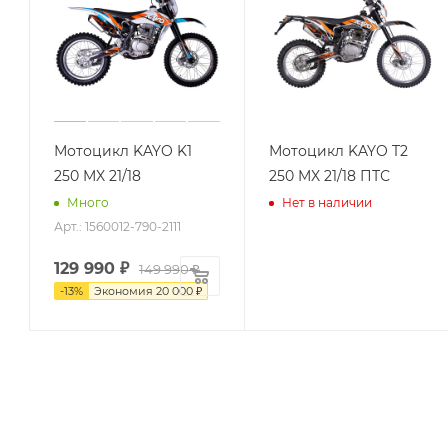
Мотоцикл KAYO K1
Мотоцикл KAYO T2
250 MX 21/18
250 MX 21/18 ПТС
Много
Нет в наличии
Арт.: 1560012-790-2111
129 990
₽
149 990 ₽
-
13
%
Экономия
20 000 ₽