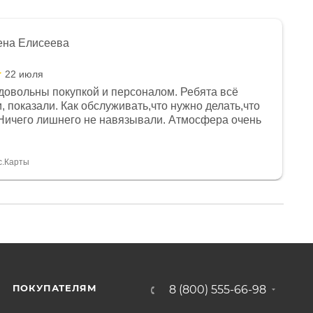
ена Елисеева
22 июля
довольны покупкой и персоналом. Ребята всё
, показали. Как обслуживать,что нужно делать,что
Ничего лишнего не навязывали. Атмосфера очень
я, помогли с доставкой. Сам аппарат так же
 устроил нас, нашли именно то, что хотел P. S
спасибо Дмитрию, за клиентоориентированность и
с.Карты
ПОКУПАТЕЛЯМ
8 (800) 555-66-98