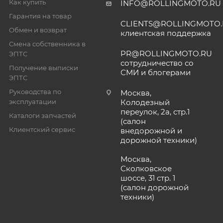
Как купить
INFO@ROLLINGMOTO.RU
Гарантия на товар
CLIENTS@ROLLINGMOTO
Обмен и возврат
клиентская поддержка
Смена собственника в
PR@ROLLINGMOTO.RU
ЭПТС
сотрудничество со
Получение выписки
СМИ и блогерами
ЭПТС
Руководства по
Москва,
эксплуатации
Колодезный
переулок, 2а, стр.1
Каталоги запчастей
(салон
Клиентский сервис
внедорожной и
дорожной техники)
Москва,
Сколковское
шоссе, 31 стр. 1
(салон дорожной
техники)