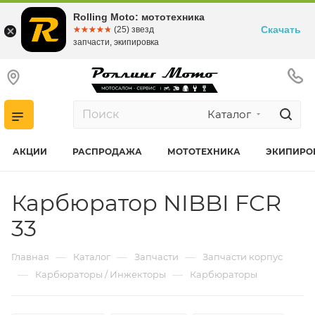
Rolling Moto: мототехника
Скачать
☆☆☆☆☆
★★★★★
(25) звезд
запчасти, экипировка
Каталог
АКЦИИ
РАСПРОДАЖА
МОТОТЕХНИКА
ЭКИПИРО
Карбюратор NIBBI FCR
33
—
—
—
Главная
Каталог
Запчасти
Запчасти корпус
—
—
Карбюраторы / Инжекторы
Карбюраторы