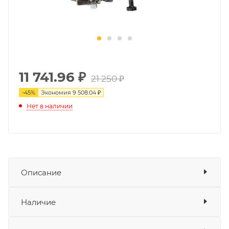
11 741.96
₽
21 250 ₽
-
45
%
Экономия
9 508.04 ₽
Нет в наличии
Описание
Карбюратор NIBBI FCR 33
отличается хорошей
Показать описание
Наличие
производительностью и оснащён ускорительным
насосом для устранения плоских пятен. Плоская