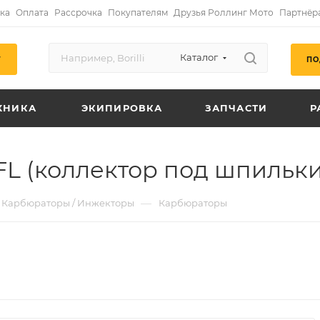
ка
Оплата
Рассрочка
Покупателям
Друзья Роллинг Мото
Партнёр
Каталог
ПО
Г
ХНИКА
ЭКИПИРОВКА
ЗАПЧАСТИ
Р
FL (коллектор под шпильки
—
Карбюраторы / Инжекторы
Карбюраторы