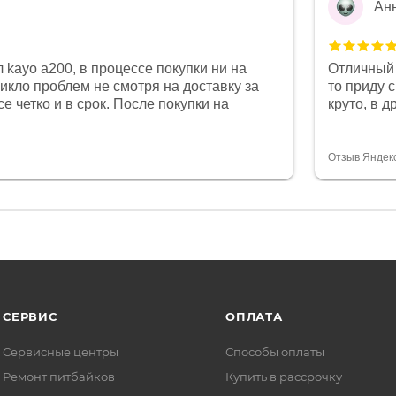
Ан
 kayo a200, в процессе покупки ни на
Отличный 
никло проблем не смотря на доставку за
то приду 
е четко и в срок. После покупки на
круто, в 
был 0, при этом представители магазина
все чеки 
связи и в итоге проблема была решена.
поставил
орит о небезразличии к клиенту после
спасибо о
Отзыв Яндек
то на сегодняшний день редкость.
объясняют
СЕРВИС
ОПЛАТА
Сервисные центры
Способы оплаты
Ремонт питбайков
Купить в рассрочку