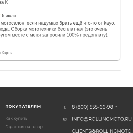
на К
5 июля
мотосалон, если надумаю брать ещё что-то от kayo,
сюда. Сборка мототехники бесплатная (это очень
другом месте с меня запросили 100% предоплату),
и документы выдали. Брала технику с ПТС, на учёт
а вообще без проблем. Менеджеру Юлии большое
тдельное, всегда на связи, очень детально всё
с.Карты
. 👍
ПОКУПАТЕЛЯМ
8 (800) 555-66-98
Как купить
INFO@ROLLINGMOTO.RU
Гарантия на товар
CLIENTS@ROLLINGMOTO