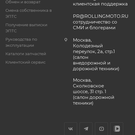
Обмен и возврат
клиентская поддержка
Смена собственника в
PR@ROLLINGMOTO.RU
ЭПТС
сотрудничество со
Получение выписки
СМИ и блогерами
ЭПТС
Руководства по
Москва,
эксплуатации
Колодезный
переулок, 2а, стр.1
Каталоги запчастей
(салон
Клиентский сервис
внедорожной и
дорожной техники)
Москва,
Сколковское
шоссе, 31 стр. 1
(салон дорожной
техники)