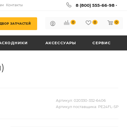
8 (800) 555-66-98
ам
Контакты
0
0
0
ДБОР ЗАПЧАСТЕЙ
АСХОДНИКИ
АКСЕССУАРЫ
СЕРВИС
)
Артикул:
020330-332-6406
Артикул поставщика:
PE24FL-SP