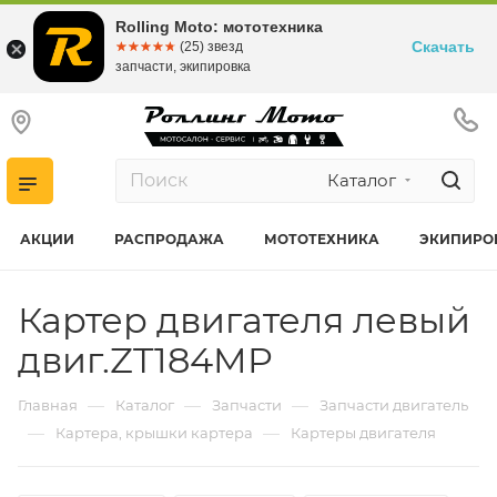
Rolling Moto: мототехника
Скачать
☆☆☆☆☆
★★★★★
(25) звезд
запчасти, экипировка
Каталог
АКЦИИ
РАСПРОДАЖА
МОТОТЕХНИКА
ЭКИПИРО
Картер двигателя левый
двиг.ZT184MP
—
—
—
Главная
Каталог
Запчасти
Запчасти двигатель
—
—
Картера, крышки картера
Картеры двигателя