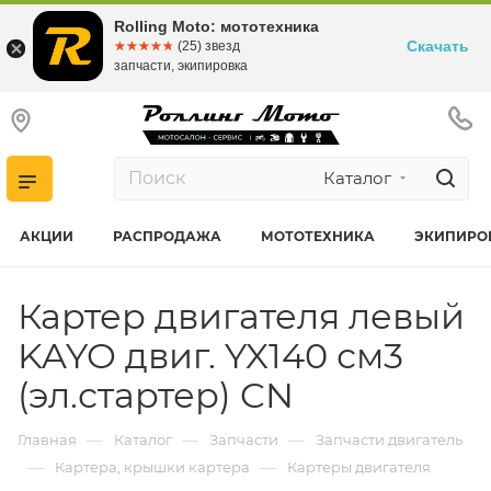
Rolling Moto: мототехника
Скачать
☆☆☆☆☆
★★★★★
(25) звезд
запчасти, экипировка
Каталог
АКЦИИ
РАСПРОДАЖА
МОТОТЕХНИКА
ЭКИПИРО
Картер двигателя левый
KAYO двиг. YX140 см3
(эл.стартер) CN
—
—
—
Главная
Каталог
Запчасти
Запчасти двигатель
—
—
Картера, крышки картера
Картеры двигателя