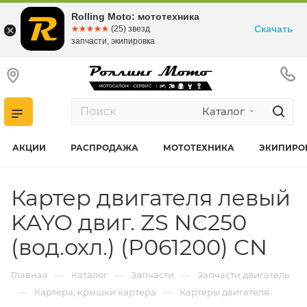
Rolling Moto: мототехника
Скачать
☆☆☆☆☆
★★★★★
(25) звезд
запчасти, экипировка
Каталог
АКЦИИ
РАСПРОДАЖА
МОТОТЕХНИКА
ЭКИПИРО
Картер двигателя левый
KAYO двиг. ZS NC250
(вод.охл.) (P061200) CN
—
—
—
Главная
Каталог
Запчасти
Запчасти двигатель
—
—
Картера, крышки картера
Картеры двигателя