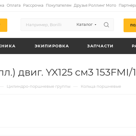
ка
Оплата
Рассрочка
Покупателям
Друзья Роллинг Мото
Партнёр
Каталог
ПО
Г
ХНИКА
ЭКИПИРОВКА
ЗАПЧАСТИ
Р
.) двиг. YX125 см3 153FMI
—
—
Цилиндро-поршневые группы
Кольца поршневые