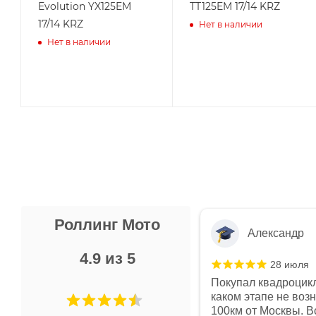
Evolution YX125EM
TT125EM 17/14 KRZ
17/14 KRZ
Нет в наличии
Нет в наличии
Роллинг Мото
Александр
4.9 из 5
28 июля
 в магазине чисто, цены везде
Покупал квадроцикл
огут. Не понравились условия
каком этапе не воз
предоплата и дают только на год)
100км от Москвы. Вс