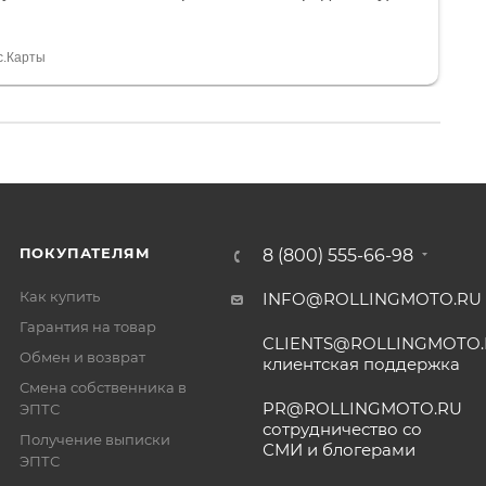
и документы выдали. Брала технику с ПТС, на учёт
а вообще без проблем. Менеджеру Юлии большое
тдельное, всегда на связи, очень детально всё
с.Карты
. 👍
ПОКУПАТЕЛЯМ
8 (800) 555-66-98
Как купить
INFO@ROLLINGMOTO.RU
Гарантия на товар
CLIENTS@ROLLINGMOTO
Обмен и возврат
клиентская поддержка
Смена собственника в
PR@ROLLINGMOTO.RU
ЭПТС
сотрудничество со
Получение выписки
СМИ и блогерами
ЭПТС