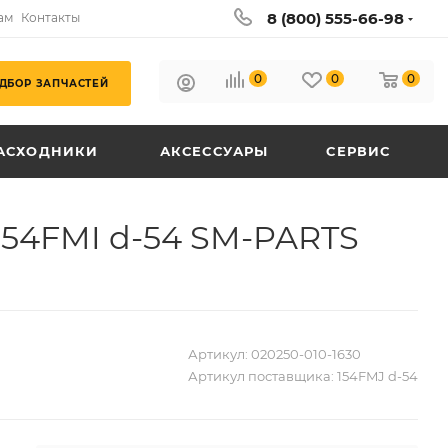
8 (800) 555-66-98
ам
Контакты
0
0
0
ДБОР ЗАПЧАСТЕЙ
АСХОДНИКИ
АКСЕССУАРЫ
СЕРВИС
/154FMI d-54 SM-PARTS
Артикул:
020250-010-1630
Артикул поставщика:
154FMJ d-54