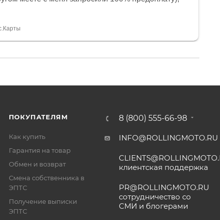
и документы выдали. Брала технику с ПТС, на учёт
а вообще без проблем. Менеджеру Юлии большое
тдельное, всегда на связи, очень детально всё
с.Карты
. 👍
ПОКУПАТЕЛЯМ
8 (800) 555-66-98
Как купить
INFO@ROLLINGMOTO.RU
Гарантия на товар
CLIENTS@ROLLINGMOTO
Обмен и возврат
клиентская поддержка
Смена собственника в
PR@ROLLINGMOTO.RU
ЭПТС
сотрудничество со
Получение выписки
СМИ и блогерами
ЭПТС