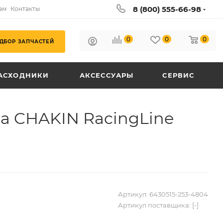
8 (800) 555-66-98
ам
Контакты
0
0
0
ДБОР ЗАПЧАСТЕЙ
АСХОДНИКИ
АКСЕССУАРЫ
СЕРВИС
а CHAKIN RacingLine
Артикул:
6430515-253-4804
Артикул поставщика:
[-]