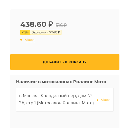
438.60
₽
516 ₽
-
15
%
Экономия
77.40 ₽
Мало
ДОБАВИТЬ В КОРЗИНУ
Наличие в мотосалонах Роллинг Мото
г. Москва, Колодезный пер, дом №
Мало
2А, стр.1 (Мотосалон Роллинг Мото)