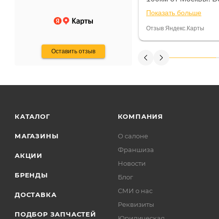
ают что человек купит и
спидометре всегда 
Показать больше
некому.
постоянно были на 
Считаю, что это гов
Отзыв Яндекс.Карты
получения денег, ч
Оставить отзыв
КАТАЛОГ
КОМПАНИЯ
МАГАЗИНЫ
О салоне
Франшиза
АКЦИИ
Новости
БРЕНДЫ
Блог
СМИ о нас
ДОСТАВКА
Реквизиты
ПОДБОР ЗАПЧАСТЕЙ
Юридическая