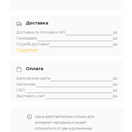
Доставка
Доставка по Москве и МО
да
Самовывоз
да
Служба доставки
да
Подробнее
Оплата
Банковские карты
да
Наличные
да
СБП
да
Выставить счет
да
Цена действительна только для
интернет-магазина и может
отличаться от цен в розничных