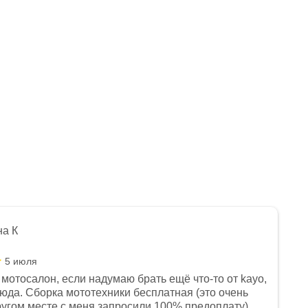
на К
5 июля
мотосалон, если надумаю брать ещё что-то от kayo,
сюда. Сборка мототехники бесплатная (это очень
другом месте с меня запросили 100% предоплату),