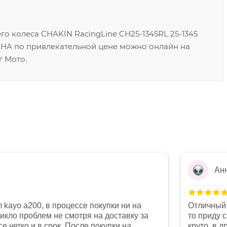
о колеса CHAKIN RacingLine CH25-1345RL 25-1345
HA по привлекательной цене можно онлайн на
г Мото.
Ан
 kayo a200, в процессе покупки ни на
Отличный 
никло проблем не смотря на доставку за
то приду 
е четко и в срок. После покупки на
круто, в 