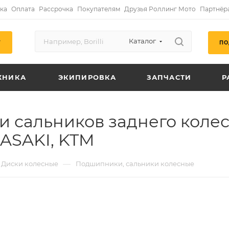
ка
Оплата
Рассрочка
Покупателям
Друзья Роллинг Мото
Партнёр
Каталог
ПО
Г
ХНИКА
ЭКИПИРОВКА
ЗАПЧАСТИ
Р
 сальников заднего колес
WASAKI, KTM
—
Диски колесные
Подшипники, сальники колесные