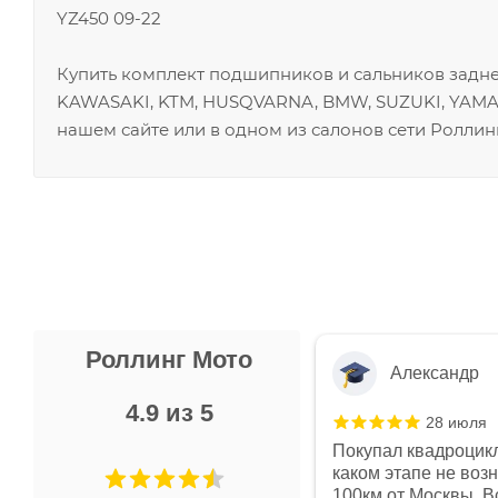
YZ450 09-22
Купить комплект подшипников и сальников заднег
KAWASAKI, KTM, HUSQVARNA, BMW, SUZUKI, YAMA
нашем сайте или в одном из салонов сети Роллин
Роллинг Мото
Александр
4.9 из 5
28 июля
 в магазине чисто, цены везде
Покупал квадроцикл
огут. Не понравились условия
каком этапе не воз
предоплата и дают только на год)
100км от Москвы. Вс