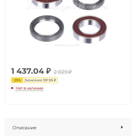
1 437.04
₽
2 029 ₽
-
29
%
Экономия
591.96 ₽
Нет в наличии
Описание