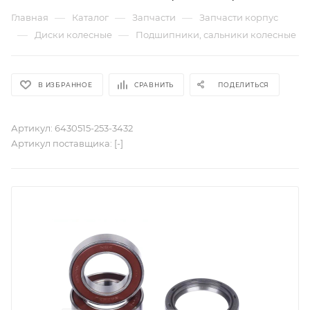
—
—
—
Главная
Каталог
Запчасти
Запчасти корпус
—
—
Диски колесные
Подшипники, сальники колесные
В ИЗБРАННОЕ
СРАВНИТЬ
ПОДЕЛИТЬСЯ
Артикул:
6430515-253-3432
Артикул поставщика:
[-]