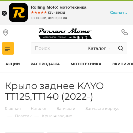
Rolling Moto: мототехника
Скачать
☆☆☆☆☆
★★★★★
(25) звезд
запчасти, экипировка
Каталог
АКЦИИ
РАСПРОДАЖА
МОТОТЕХНИКА
ЭКИПИРО
Крыло заднее KAYO
TT125,TT140 (2022-)
—
—
—
Главная
Каталог
Запчасти
Запчасти корпус
—
—
Пластик
Крылья задние