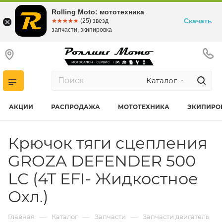
Rolling Moto: мототехника
Скачать
☆☆☆☆☆
★★★★★
(25) звезд
запчасти, экипировка
Каталог
АКЦИИ
РАСПРОДАЖА
МОТОТЕХНИКА
ЭКИПИРО
Крючок тяги сцепления
GROZA DEFENDER 500
LC (4T EFI- Жидкостное
Охл.)
—
—
—
Главная
Каталог
Запчасти
Запчасти двигатель