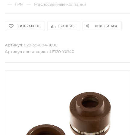
—
—
ГРМ
Маслосъемные колпачки
В ИЗБРАННОЕ
СРАВНИТЬ
ПОДЕЛИТЬСЯ
Артикул:
020159-004-1690
Артикул поставщика:
LF120-YX140