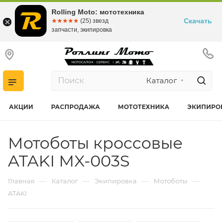
Rolling Moto: мототехника
Скачать
☆☆☆☆☆
★★★★★
(25) звезд
запчасти, экипировка
Каталог
АКЦИИ
РАСПРОДАЖА
МОТОТЕХНИКА
ЭКИПИРО
Мотоботы кроссовые
ATAKI MX-003S
—
—
—
—
Главная
Каталог
Экипировка
Мотоботы
ATAKI