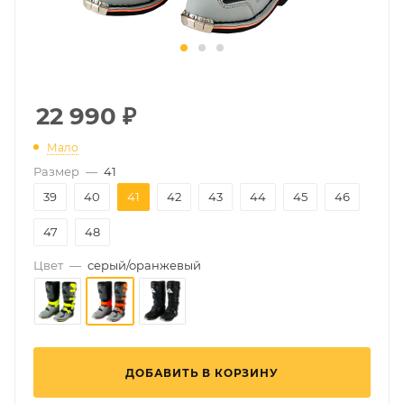
22 990
₽
Мало
Размер
—
41
39
40
41
42
43
44
45
46
47
48
Цвет
—
серый/оранжевый
ДОБАВИТЬ В КОРЗИНУ