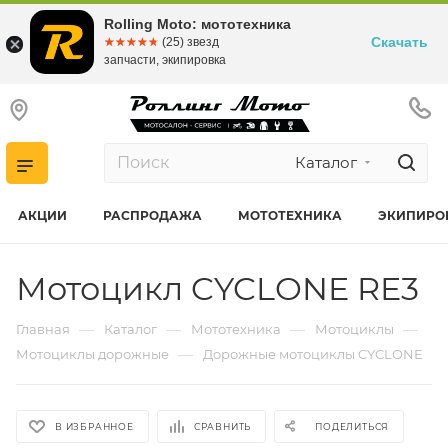
Rolling Moto: мототехника
Скачать
☆☆☆☆☆
★★★★★
(25) звезд
запчасти, экипировка
Каталог
АКЦИИ
РАСПРОДАЖА
МОТОТЕХНИКА
ЭКИПИРО
Мотоцикл CYCLONE RE3
—
—
—
—
Главная
Каталог
Мототехника
Мотоциклы
—
Мотоциклы дорожные
Дорожные мотоциклы CYCLONE
В ИЗБРАННОЕ
СРАВНИТЬ
ПОДЕЛИТЬСЯ