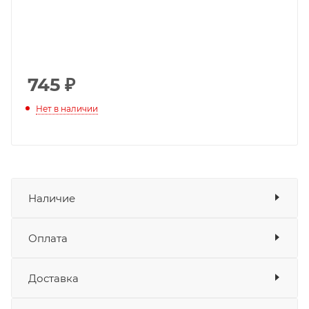
745
₽
Нет в наличии
Наличие
Оплата
Товара нет в наличии ни на одном из
складов
Доставка
Оплата
Банковские карты
да