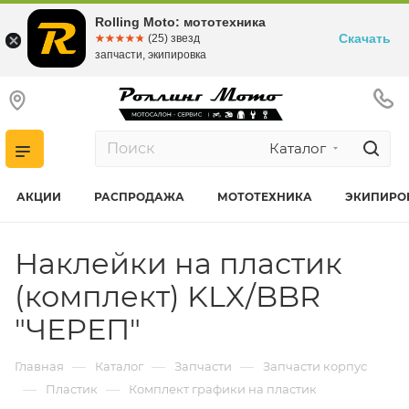
Rolling Moto: мототехника
Скачать
☆☆☆☆☆
★★★★★
(25) звезд
запчасти, экипировка
Каталог
АКЦИИ
РАСПРОДАЖА
МОТОТЕХНИКА
ЭКИПИРО
Наклейки на пластик
(комплект) KLX/BBR
"ЧЕРЕП"
—
—
—
Главная
Каталог
Запчасти
Запчасти корпус
—
—
Пластик
Комплект графики на пластик