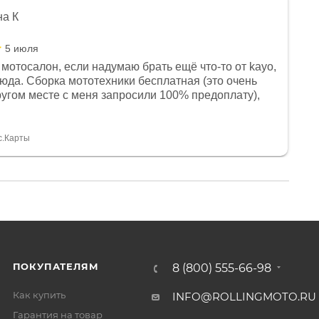
на К
5 июля
мотосалон, если надумаю брать ещё что-то от kayo,
сюда. Сборка мототехники бесплатная (это очень
другом месте с меня запросили 100% предоплату),
и документы выдали. Брала технику с ПТС, на учёт
а вообще без проблем. Менеджеру Юлии большое
тдельное, всегда на связи, очень детально всё
с.Карты
. 👍
ПОКУПАТЕЛЯМ
8 (800) 555-66-98
Как купить
INFO@ROLLINGMOTO.RU
Гарантия на товар