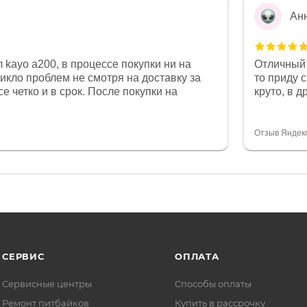
Ан
 kayo a200, в процессе покупки ни на
Отличный 
никло проблем не смотря на доставку за
то приду 
е четко и в срок. После покупки на
круто, в 
был 0, при этом представители магазина
все чеки 
связи и в итоге проблема была решена.
поставил
орит о небезразличии к клиенту после
спасибо о
Отзыв Яндек
то на сегодняшний день редкость.
объясняют
СЕРВИС
ОПЛАТА
Сервисные центры
Способы оплаты
Ремонт питбайков
Купить в рассрочку