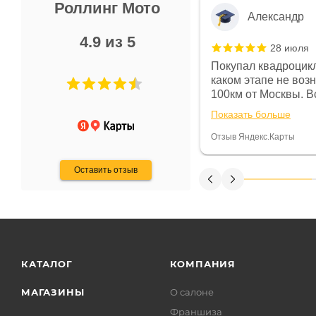
Роллинг Мото
Александр
4.9 из 5
28 июля
 в магазине чисто, цены везде
Покупал квадроцикл
огут. Не понравились условия
каком этапе не воз
предоплата и дают только на год)
100км от Москвы. Вс
ают что человек купит и
спидометре всегда 
Показать больше
некому.
постоянно были на 
Считаю, что это гов
Отзыв Яндекс.Карты
получения денег, ч
Оставить отзыв
КАТАЛОГ
КОМПАНИЯ
МАГАЗИНЫ
О салоне
Франшиза