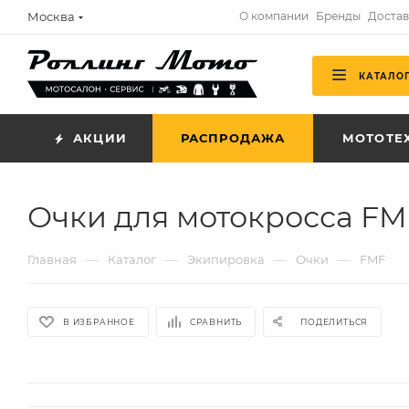
Москва
О компании
Бренды
Достав
КАТАЛО
АКЦИИ
РАСПРОДАЖА
МОТОТЕ
Очки для мотокросса F
—
—
—
—
Главная
Каталог
Экипировка
Очки
FMF
В ИЗБРАННОЕ
СРАВНИТЬ
ПОДЕЛИТЬСЯ