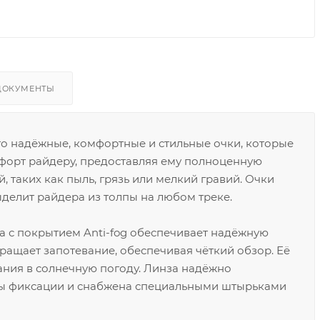
ДОКУМЕНТЫ
то надёжные, комфортные и стильные очки, которые
форт райдеру, предоставляя ему полноценную
 таких как пыль, грязь или мелкий гравий. Очки
делит райдера из толпы на любом треке.
а с покрытием Anti-fog обеспечивает надёжную
вращает запотевание, обеспечивая чёткий обзор. Её
ания в солнечную погоду. Линза надёжно
емы фиксации и снабжена специальными штырьками