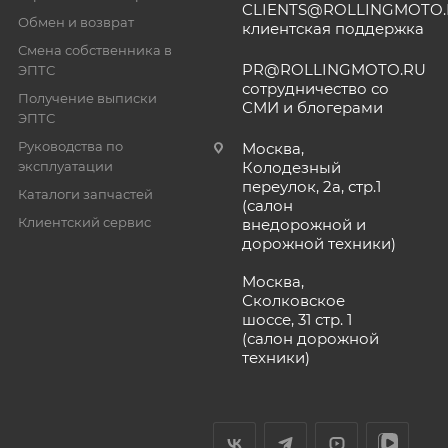
CLIENTS@ROLLINGMOTO
Обмен и возврат
клиентская поддержка
Смена собственника в
PR@ROLLINGMOTO.RU
ЭПТС
сотрудничество со
Получение выписки
СМИ и блогерами
ЭПТС
Руководства по
Москва,
эксплуатации
Колодезный
переулок, 2а, стр.1
Каталоги запчастей
(салон
Клиентский сервис
внедорожной и
дорожной техники)
Москва,
Сколковское
шоссе, 31 стр. 1
(салон дорожной
техники)