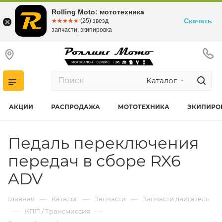
Rolling Moto: мототехника
Скачать
☆☆☆☆☆
★★★★★
(25) звезд
запчасти, экипировка
Каталог
АКЦИИ
РАСПРОДАЖА
МОТОТЕХНИКА
ЭКИПИРО
Педаль переключения
передач в сборе RX6
ADV
—
—
—
Главная
Каталог
Запчасти
Запчасти двигатель
—
—
КПП / Трансмиссия