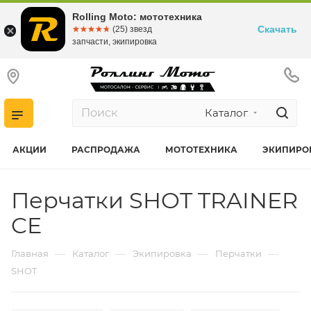
Rolling Moto: мототехника
Скачать
☆☆☆☆☆
★★★★★
(25) звезд
запчасти, экипировка
Каталог
АКЦИИ
РАСПРОДАЖА
МОТОТЕХНИКА
ЭКИПИРО
Перчатки SHOT TRAINER
CE
—
—
—
—
Главная
Каталог
Экипировка
Перчатки
SHOT