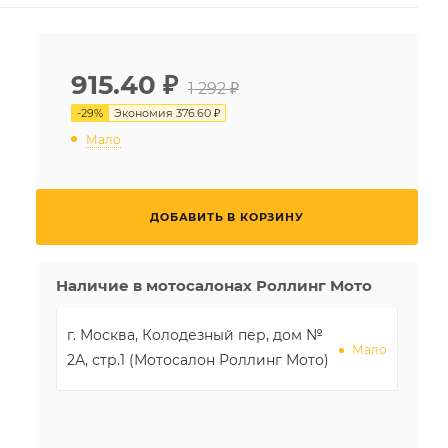
915.40
₽
1 292 ₽
-
29
%
Экономия
376.60 ₽
Мало
ДОБАВИТЬ В КОРЗИНУ
Наличие в мотосалонах Роллинг Мото
г. Москва, Колодезный пер, дом №
Мало
2А, стр.1 (Мотосалон Роллинг Мото)