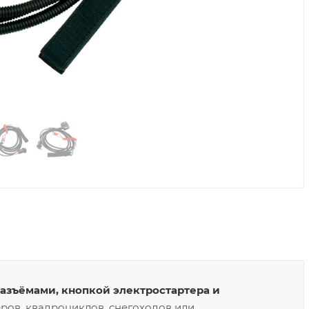
разъёмами, кнопкой электростартера и
ров, квадроциклов, снегоходов или