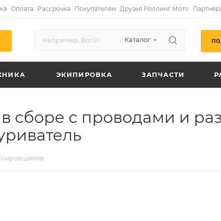
ка
Оплата
Рассрочка
Покупателям
Друзья Роллинг Мото
Партнёр
Каталог
ПО
Г
ХНИКА
ЭКИПИРОВКА
ЗАПЧАСТИ
Р
в сборе с проводами и ра
куриватель
уксировщиков