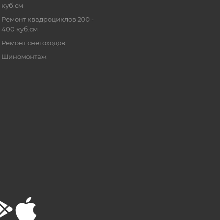
куб.см
Ремонт квадроциклов 200 -
400 куб.см
Ремонт снегоходов
Шиномонтаж