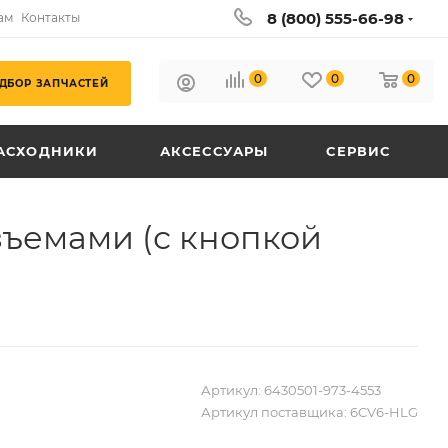
8 (800) 555-66-98
ам
Контакты
0
0
0
ДБОР ЗАПЧАСТЕЙ
АСХОДНИКИ
АКСЕССУАРЫ
СЕРВИС
зъемами (с кнопкой
Артикул:
6430501-973-4553
Артикул поставщика:
6CV6-HLG