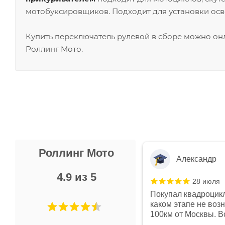
мотобуксировщиков. Подходит для установки осв
Купить переключатель рулевой в сборе можно онл
Роллинг Мото.
Роллинг Мото
Александр
4.9 из 5
28 июля
 в магазине чисто, цены везде
Покупал квадроцикл
огут. Не понравились условия
каком этапе не воз
предоплата и дают только на год)
100км от Москвы. Вс
ают что человек купит и
спидометре всегда 