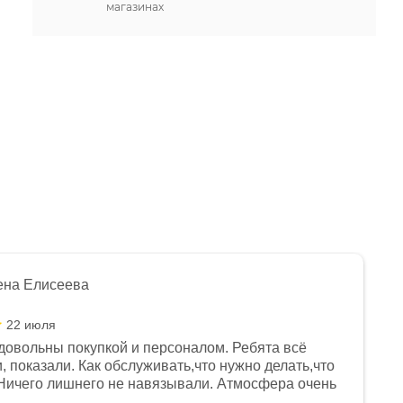
магазинах
ена Елисеева
22 июля
довольны покупкой и персоналом. Ребята всё
, показали. Как обслуживать,что нужно делать,что
Ничего лишнего не навязывали. Атмосфера очень
я, помогли с доставкой. Сам аппарат так же