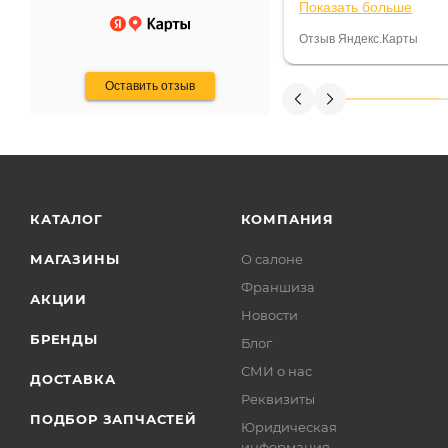
Показать больше
некому.
постоянно были на 
Считаю, что это гов
Отзыв Яндекс.Карты
получения денег, ч
Оставить отзыв
КАТАЛОГ
КОМПАНИЯ
МАГАЗИНЫ
О салоне
Франшиза
АКЦИИ
Новости
БРЕНДЫ
Блог
СМИ о нас
ДОСТАВКА
Реквизиты
ПОДБОР ЗАПЧАСТЕЙ
Юридическая
информация