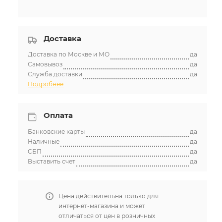
Доставка
Доставка по Москве и МО
да
Самовывоз
да
Служба доставки
да
Подробнее
Оплата
Банковские карты
да
Наличные
да
СБП
да
Выставить счет
да
Цена действительна только для
интернет-магазина и может
отличаться от цен в розничных