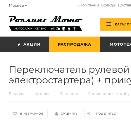
Москва
О компании
Бренды
Достав
КАТАЛО
АКЦИИ
РАСПРОДАЖА
МОТОТЕ
Переключатель рулевой 
электростартера) + при
—
—
—
Главная
Каталог
Запчасти
Запчасти для мотоб
В ИЗБРАННОЕ
СРАВНИТЬ
ПОДЕЛИТЬСЯ