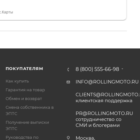
 устроил нас, нашли именно то, что хотел P. S
спасибо Дмитрию, за клиентоориентированность и
с.Карты
ПОКУПАТЕЛЯМ
8 (800) 555-66-98
Как купить
INFO@ROLLINGMOTO.RU
Гарантия на товар
CLIENTS@ROLLINGMOTO
Обмен и возврат
клиентская поддержка
Смена собственника в
PR@ROLLINGMOTO.RU
ЭПТС
сотрудничество со
Получение выписки
СМИ и блогерами
ЭПТС
Руководства по
Москва,