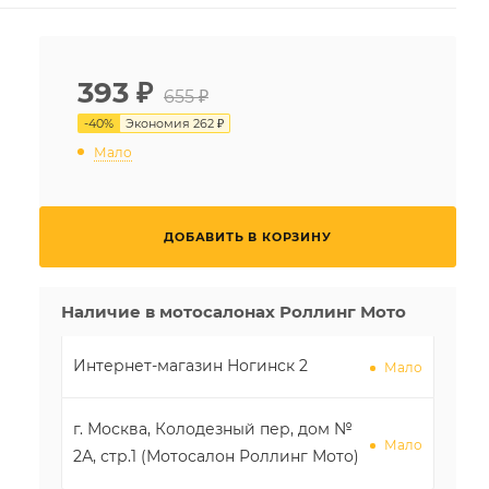
393
₽
655 ₽
-
40
%
Экономия
262 ₽
Мало
ДОБАВИТЬ В КОРЗИНУ
Наличие в мотосалонах Роллинг Мото
Интернет-магазин Ногинск 2
Мало
г. Москва, Колодезный пер, дом №
Мало
2А, стр.1 (Мотосалон Роллинг Мото)