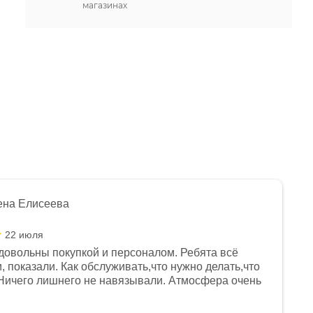
магазинах
ена Елисеева
22 июля
довольны покупкой и персоналом. Ребята всё
, показали. Как обслуживать,что нужно делать,что
Ничего лишнего не навязывали. Атмосфера очень
я, помогли с доставкой. Сам аппарат так же
 устроил нас, нашли именно то, что хотел P. S