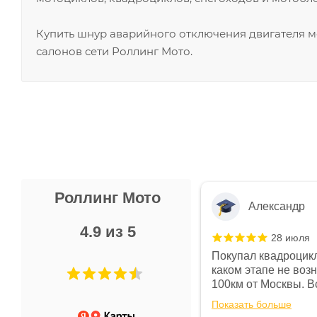
Купить шнур аварийного отключения двигателя м
салонов сети Роллинг Мото.
Роллинг Мото
Александр
4.9 из 5
28 июля
 в магазине чисто, цены везде
Покупал квадроцикл
огут. Не понравились условия
каком этапе не воз
предоплата и дают только на год)
100км от Москвы. Вс
ают что человек купит и
спидометре всегда 
Показать больше
некому.
постоянно были на 