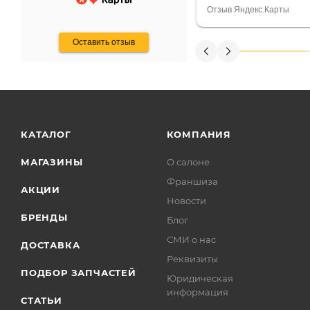
Считаю, что это гов
Отзыв Яндекс.Карты
получения денег, ч
Оставить отзыв
КАТАЛОГ
КОМПАНИЯ
МАГАЗИНЫ
О салоне
Франшиза
АКЦИИ
Новости
БРЕНДЫ
Блог
СМИ о нас
ДОСТАВКА
Реквизиты
ПОДБОР ЗАПЧАСТЕЙ
Юридическая
информация
СТАТЬИ