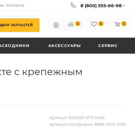
8 (800) 555-66-98
ам
Контакты
0
0
0
ДБОР ЗАПЧАСТЕЙ
АСХОДНИКИ
АКСЕССУАРЫ
СЕРВИС
кте с крепежным
Артикул:
6430501-973-9469
Артикул поставщика:
8980-0100-0199