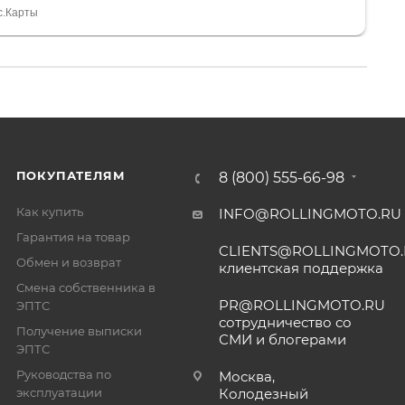
спасибо Дмитрию, за клиентоориентированность и
с.Карты
ПОКУПАТЕЛЯМ
8 (800) 555-66-98
Как купить
INFO@ROLLINGMOTO.RU
Гарантия на товар
CLIENTS@ROLLINGMOTO
Обмен и возврат
клиентская поддержка
Смена собственника в
PR@ROLLINGMOTO.RU
ЭПТС
сотрудничество со
Получение выписки
СМИ и блогерами
ЭПТС
Руководства по
Москва,
эксплуатации
Колодезный