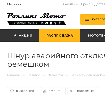
Москва
О компании
Бренды
Достав
КАТАЛО
АКЦИИ
РАСПРОДАЖА
МОТОТЕ
Шнур аварийного отключ
ремешком
—
—
—
Главная
Каталог
Запчасти
Запчасти для мотоб
В ИЗБРАННОЕ
СРАВНИТЬ
ПОДЕЛИТЬСЯ