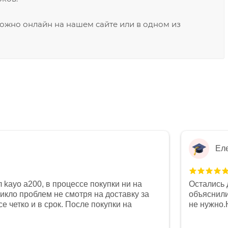
ожно онлайн на нашем сайте или в одном из
Ел
 kayo a200, в процессе покупки ни на
Остались 
никло проблем не смотря на доставку за
объяснили
е четко и в срок. После покупки на
не нужно.
был 0, при этом представители магазина
комфортна
связи и в итоге проблема была решена.
полностью