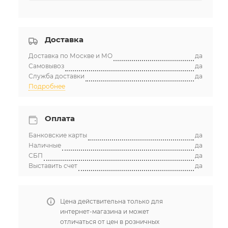
Доставка
Доставка по Москве и МО
да
Самовывоз
да
Служба доставки
да
Подробнее
Оплата
Банковские карты
да
Наличные
да
СБП
да
Выставить счет
да
Цена действительна только для
интернет-магазина и может
отличаться от цен в розничных