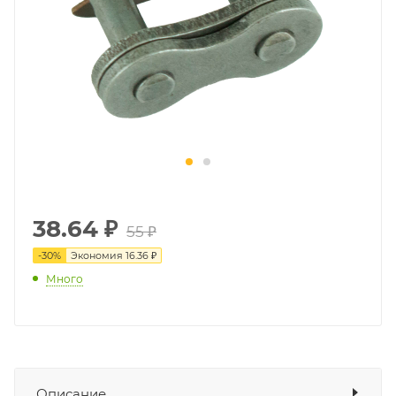
38.64
₽
55 ₽
-
30
%
Экономия
16.36 ₽
Много
Описание