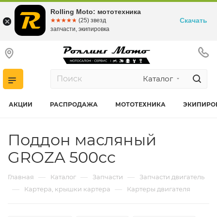
Rolling Moto: мототехника
Скачать
☆☆☆☆☆
★★★★★
(25) звезд
запчасти, экипировка
Каталог
АКЦИИ
РАСПРОДАЖА
МОТОТЕХНИКА
ЭКИПИРО
Поддон масляный
GROZA 500cc
—
—
—
Главная
Каталог
Запчасти
Запчасти двигатель
—
—
Картера, крышки картера
Картеры двигателя