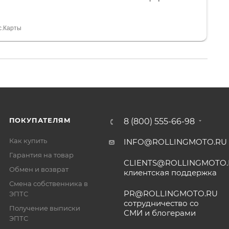
я, помогли с доставкой. Сам аппарат так же
 устроил нас, нашли именно то, что хотел P. S
спасибо Дмитрию, за клиентоориентированность и
с.Карты
ПОКУПАТЕЛЯМ
8 (800) 555-66-98
Как купить
INFO@ROLLINGMOTO.RU
Гарантия на товар
CLIENTS@ROLLINGMOTO
Обмен и возврат
клиентская поддержка
Смена собственника в
PR@ROLLINGMOTO.RU
ЭПТС
сотрудничество со
Получение выписки
СМИ и блогерами
ЭПТС