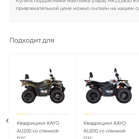
Купить подшипники маятника (пара) HK222830 KAYO 
привлекательной цене можно онлайн на нашем са
Подходит для
Квадрицикл KAYO
Квадрицикл KAYO
AU200 со спинкой
AU200 со спинкой
ПТС
ПТС