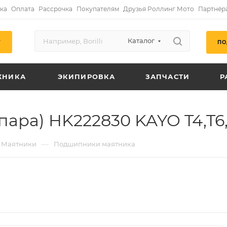
ка
Оплата
Рассрочка
Покупателям
Друзья Роллинг Мото
Партнёр
Каталог
ПО
Г
ХНИКА
ЭКИПИРОВКА
ЗАПЧАСТИ
Р
ара) HK222830 KAYO T4,T6
—
Маятники
Подшипники маятника