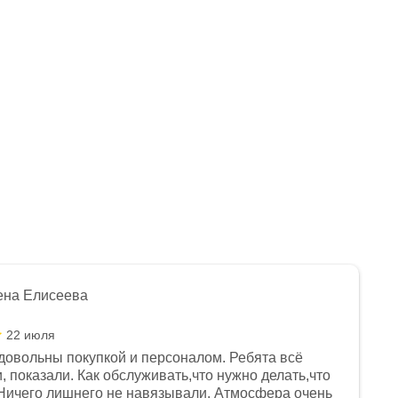
Нет в наличии
Арт.: 1560012-790-7753
229 990
₽
259 990 ₽
-
12
%
Экономия
30 000 ₽
ена Елисеева
22 июля
довольны покупкой и персоналом. Ребята всё
, показали. Как обслуживать,что нужно делать,что
Ничего лишнего не навязывали. Атмосфера очень