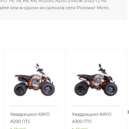
T4, T6, К6, K6, AU200, A200 (после 2022 г.) по
йте или в одном из салонов сети Роллинг Мото.
Квадрицикл KAYO
Квадрицикл KAYO
A200 ПТС
A300 ПТС
Много
Много