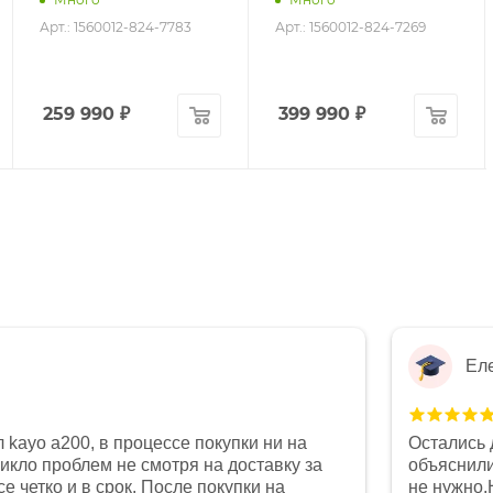
Арт.: 1560012-824-7783
Арт.: 1560012-824-7269
259 990
₽
399 990
₽
Ел
 kayo a200, в процессе покупки ни на
Остались 
никло проблем не смотря на доставку за
объяснили
е четко и в срок. После покупки на
не нужно.