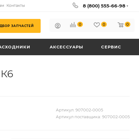
8 (800) 555-66-98
ам
Контакты
0
0
0
ДБОР ЗАПЧАСТЕЙ
АСХОДНИКИ
АКСЕССУАРЫ
СЕРВИС
,К6
Артикул:
907002-0005
Артикул поставщика:
907002-0005