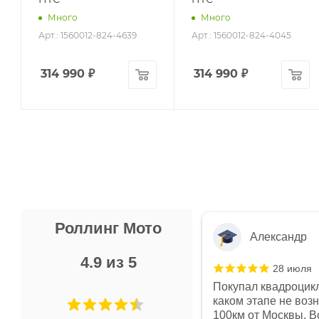
Много
Много
Арт.: 1560012-824-4639
Арт.: 1560012-824-4045
314 990
₽
314 990
₽
Роллинг Мото
Александр
4.9 из 5
28 июля
 в магазине чисто, цены везде
Покупал квадроцикл
огут. Не понравились условия
каком этапе не воз
предоплата и дают только на год)
100км от Москвы. Вс